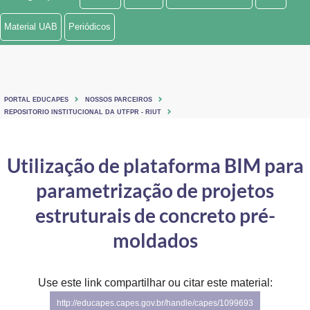
Ministério de Minas e Energia
Material UAB
Periódicos
Ministério da Ciência, Tecnologia, Inovações e Comunicações
Ministério do Meio Ambiente
PORTAL EDUCAPES
NOSSOS PARCEIROS
Ministério do Turismo
REPOSITORIO INSTITUCIONAL DA UTFPR - RIUT
Ministério do Desenvolvimento Regional
Utilização de plataforma BIM para
Controladoria-Geral da União
parametrização de projetos
Ministério da Mulher, da Família e dos Direitos Humanos
estruturais de concreto pré-
Secretaria-Geral
moldados
Secretaria de Governo
Use este link compartilhar ou citar este material:
Gabinete de Segurança Institucional
http://educapes.capes.gov.br/handle/capes/1099693