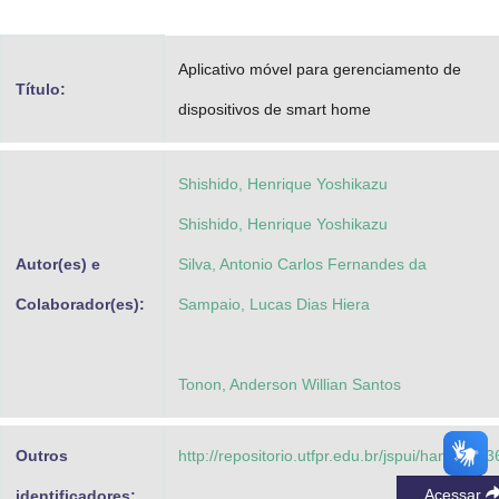
Advocacia-Geral da União
Aplicativo móvel para gerenciamento de
Banco Central do Brasil
Título:
dispositivos de smart home
Planalto
Shishido, Henrique Yoshikazu
Shishido, Henrique Yoshikazu
Autor(es) e
Silva, Antonio Carlos Fernandes da
Colaborador(es):
Sampaio, Lucas Dias Hiera
Tonon, Anderson Willian Santos
Outros
http://repositorio.utfpr.edu.br/jspui/handle/1/
Acessar
identificadores: