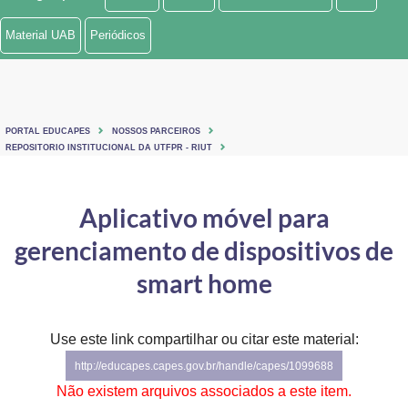
Ministério de Minas e Energia
Material UAB
Periódicos
Ministério da Ciência, Tecnologia, Inovações e Comunicações
Ministério do Meio Ambiente
PORTAL EDUCAPES
NOSSOS PARCEIROS
Ministério do Turismo
REPOSITORIO INSTITUCIONAL DA UTFPR - RIUT
Ministério do Desenvolvimento Regional
Aplicativo móvel para
Controladoria-Geral da União
gerenciamento de dispositivos de
Ministério da Mulher, da Família e dos Direitos Humanos
smart home
Secretaria-Geral
Use este link compartilhar ou citar este material:
Secretaria de Governo
http://educapes.capes.gov.br/handle/capes/1099688
Gabinete de Segurança Institucional
Não existem arquivos associados a este item.