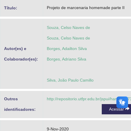
Advocacia-Geral da União
Projeto de marcenaria homemade parte II
Título:
Banco Central do Brasil
Souza, Celso Naves de
Planalto
Souza, Celso Naves de
Autor(es) e
Borges, Adailton Silva
Colaborador(es):
Borges, Adriano Silva
Silva, João Paulo Camillo
Outros
http://repositorio.utfpr.edu.br/jspui/handle/1/
Acessar
identificadores:
9-Nov-2020