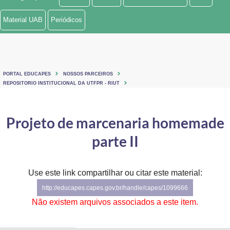
Ministério de Minas e Energia
Material UAB
Periódicos
Ministério da Ciência, Tecnologia, Inovações e Comunicações
Ministério do Meio Ambiente
PORTAL EDUCAPES
NOSSOS PARCEIROS
Ministério do Turismo
REPOSITORIO INSTITUCIONAL DA UTFPR - RIUT
Ministério do Desenvolvimento Regional
Projeto de marcenaria homemade
Controladoria-Geral da União
parte II
Ministério da Mulher, da Família e dos Direitos Humanos
Use este link compartilhar ou citar este material:
Secretaria-Geral
http://educapes.capes.gov.br/handle/capes/1099666
Secretaria de Governo
Não existem arquivos associados a este item.
Gabinete de Segurança Institucional