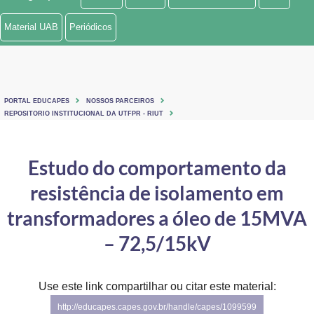
Ministério de Minas e Energia
Material UAB
Periódicos
Ministério da Ciência, Tecnologia, Inovações e Comunicações
Ministério do Meio Ambiente
PORTAL EDUCAPES
NOSSOS PARCEIROS
Ministério do Turismo
REPOSITORIO INSTITUCIONAL DA UTFPR - RIUT
Ministério do Desenvolvimento Regional
Estudo do comportamento da
Controladoria-Geral da União
resistência de isolamento em
Ministério da Mulher, da Família e dos Direitos Humanos
transformadores a óleo de 15MVA
Secretaria-Geral
– 72,5/15kV
Secretaria de Governo
Use este link compartilhar ou citar este material:
Gabinete de Segurança Institucional
http://educapes.capes.gov.br/handle/capes/1099599