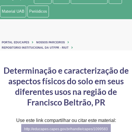
Ministério de Minas e Energia
Material UAB
Periódicos
Ministério da Ciência, Tecnologia, Inovações e Comunicações
Ministério do Meio Ambiente
PORTAL EDUCAPES
NOSSOS PARCEIROS
Ministério do Turismo
REPOSITORIO INSTITUCIONAL DA UTFPR - RIUT
Ministério do Desenvolvimento Regional
Determinação e caracterização de
Controladoria-Geral da União
aspectos físicos do solo em seus
Ministério da Mulher, da Família e dos Direitos Humanos
diferentes usos na região de
Secretaria-Geral
Francisco Beltrão, PR
Secretaria de Governo
Use este link compartilhar ou citar este material:
Gabinete de Segurança Institucional
http://educapes.capes.gov.br/handle/capes/1099583