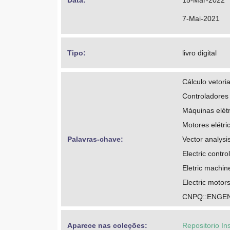
Data: 
15-Mar-2022
7-Mai-2021
Tipo: 
livro digital
Cálculo vetoria
Controladores 
Máquinas elétr
Motores elétri
Palavras-chave: 
Vector analysi
Electric control
Eletric machi
Electric motor
CNPQ::ENGEN
Aparece nas coleções:
Repositorio In