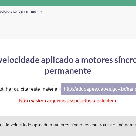
UCIONAL DA UTFPR - RIUT
 velocidade aplicado a motores síncr
permanente
tilhar ou citar este material:
http://educapes.capes.gov.br/ha
Não existem arquivos associados a este item.
ial de velocidade aplicado a motores síncronos com rotor de ímã per