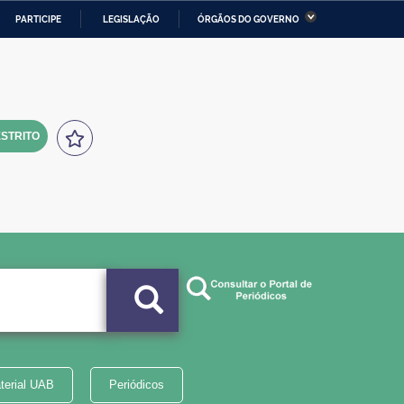
PARTICIPE
LEGISLAÇÃO
ÓRGÃOS DO GOVERNO
stério da Economia
Ministério da Infraestrutura
stério de Minas e Energia
Ministério da Ciência,
Tecnologia, Inovações e
Comunicações
STRITO
tério da Mulher, da Família
Secretaria-Geral
s Direitos Humanos
lto
terial UAB
Periódicos