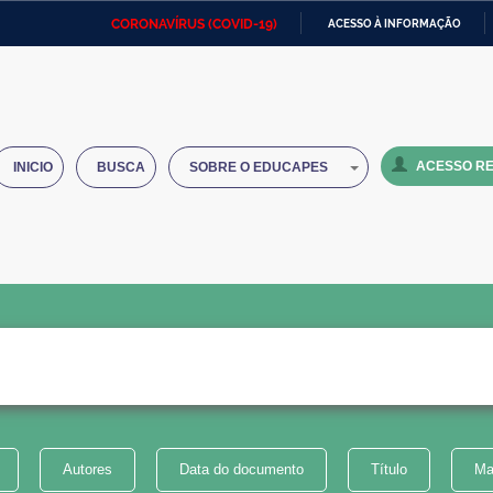
CORONAVÍRUS (COVID-19)
ACESSO À INFORMAÇÃO
Ministério da Defesa
Ministério das Relações
Mini
IR
Exteriores
PARA
O
Ministério da Cidadania
Ministério da Saúde
Mini
CONTEÚDO
ACESSO RE
INICIO
BUSCA
SOBRE O EDUCAPES
Ministério do Desenvolvimento
Controladoria-Geral da União
Minis
Regional
e do
Advocacia-Geral da União
Banco Central do Brasil
Plana
Autores
Data do documento
Título
Ma