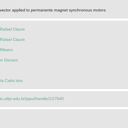
 vector applied to permanente magnet synchronous motors
 Rafael Claure
 Rafael Claure
Ribeiro
on Giovani
la Calini dos
rio.utfpr.edu.br/jspui/handle/1/27640