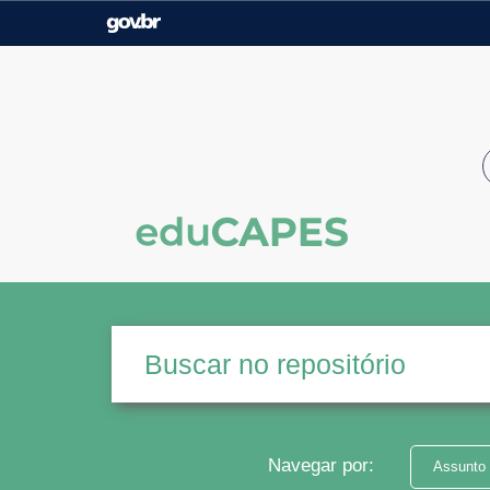
Casa Civil
Ministério da Justiça e
Segurança Pública
Ministério da Agricultura,
Ministério da Educação
Pecuária e Abastecimento
Ministério do Meio Ambiente
Ministério do Turismo
Secretaria de Governo
Gabinete de Segurança
Institucional
Navegar por:
Assunto