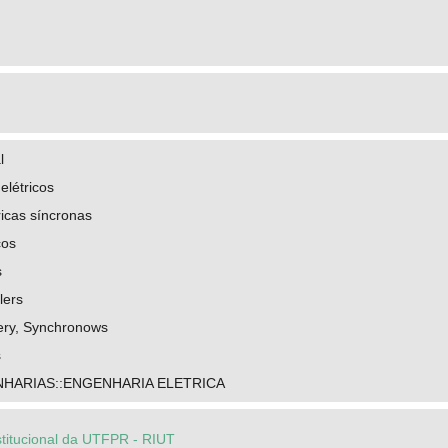
l
elétricos
icas síncronas
cos
s
lers
nery, Synchronows
s
HARIAS::ENGENHARIA ELETRICA
stitucional da UTFPR - RIUT