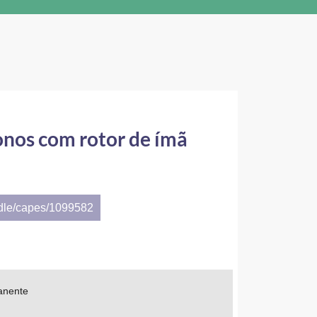
onos com rotor de ímã
ndle/capes/1099582
manente