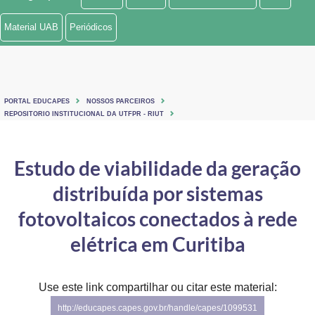
Ministério de Minas e Energia
Material UAB
Periódicos
Ministério da Ciência, Tecnologia, Inovações e Comunicações
Ministério do Meio Ambiente
PORTAL EDUCAPES
NOSSOS PARCEIROS
Ministério do Turismo
REPOSITORIO INSTITUCIONAL DA UTFPR - RIUT
Ministério do Desenvolvimento Regional
Estudo de viabilidade da geração
Controladoria-Geral da União
distribuída por sistemas
Ministério da Mulher, da Família e dos Direitos Humanos
fotovoltaicos conectados à rede
Secretaria-Geral
elétrica em Curitiba
Secretaria de Governo
Use este link compartilhar ou citar este material:
Gabinete de Segurança Institucional
http://educapes.capes.gov.br/handle/capes/1099531