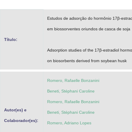
Advocacia-Geral da União
Estudos de adsorção do hormônio 17β-estrad
Banco Central do Brasil
em biossorventes oriundos de casca de soja
Planalto
Título:
Adsorption studies of the 17β-estradiol horm
on biosorbents derived from soybean husk
Romero, Rafaelle Bonzanini
Beneti, Stéphani Caroline
Romero, Rafaelle Bonzanini
Autor(es) e
Beneti, Stéphani Caroline
Colaborador(es):
Romero, Adriano Lopes