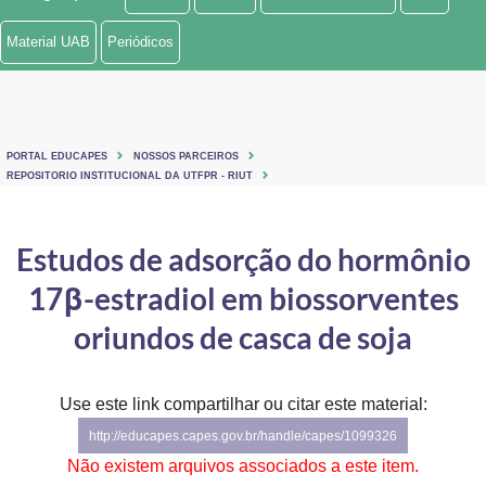
Ministério de Minas e Energia
Material UAB
Periódicos
Ministério da Ciência, Tecnologia, Inovações e Comunicações
Ministério do Meio Ambiente
PORTAL EDUCAPES
NOSSOS PARCEIROS
Ministério do Turismo
REPOSITORIO INSTITUCIONAL DA UTFPR - RIUT
Ministério do Desenvolvimento Regional
Estudos de adsorção do hormônio
Controladoria-Geral da União
17β-estradiol em biossorventes
Ministério da Mulher, da Família e dos Direitos Humanos
oriundos de casca de soja
Secretaria-Geral
Use este link compartilhar ou citar este material:
Secretaria de Governo
http://educapes.capes.gov.br/handle/capes/1099326
Gabinete de Segurança Institucional
Não existem arquivos associados a este item.