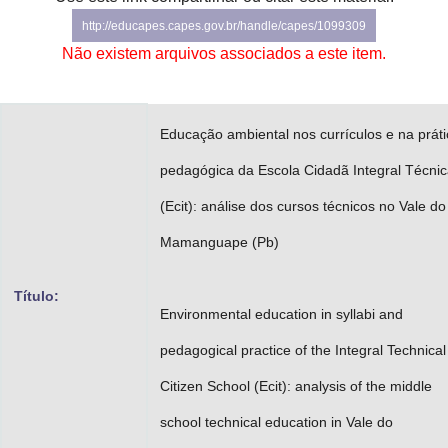
Advocacia-Geral da União
http://educapes.capes.gov.br/handle/capes/1099309
Não existem arquivos associados a este item.
Banco Central do Brasil
Planalto
Educação ambiental nos currículos e na práti
pedagógica da Escola Cidadã Integral Técni
(Ecit): análise dos cursos técnicos no Vale do
Mamanguape (Pb)
Título:
Environmental education in syllabi and
pedagogical practice of the Integral Technical
Citizen School (Ecit): analysis of the middle
school technical education in Vale do