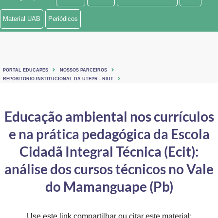
Ministério de Minas e Energia
Material UAB
Periódicos
Ministério da Ciência, Tecnologia, Inovações e Comunicações
Ministério do Meio Ambiente
PORTAL EDUCAPES
NOSSOS PARCEIROS
Ministério do Turismo
REPOSITORIO INSTITUCIONAL DA UTFPR - RIUT
Ministério do Desenvolvimento Regional
Educação ambiental nos currículos
Controladoria-Geral da União
e na prática pedagógica da Escola
Ministério da Mulher, da Família e dos Direitos Humanos
Cidadã Integral Técnica (Ecit):
Secretaria-Geral
análise dos cursos técnicos no Vale
do Mamanguape (Pb)
Secretaria de Governo
Gabinete de Segurança Institucional
Use este link compartilhar ou citar este material: