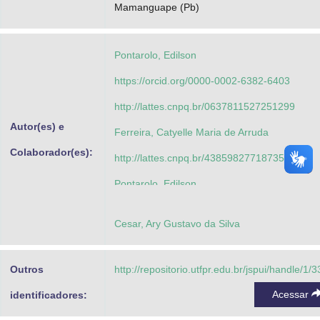
Mamanguape (Pb)
Pontarolo, Edilson
https://orcid.org/0000-0002-6382-6403
http://lattes.cnpq.br/0637811527251299
Autor(es) e
Ferreira, Catyelle Maria de Arruda
Colaborador(es):
http://lattes.cnpq.br/4385982771873532
Pontarolo, Edilson
http://lattes.cnpq.br/0637811527251299
Cesar, Ary Gustavo da Silva
Mello, Nilvania Aparecida de
http://lattes.cnpq.br/0041964058612806
Outros
http://repositorio.utfpr.edu.br/jspui/handle/1/
Acessar
identificadores: