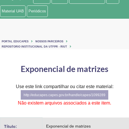
Ministério de Minas e Energia
Material UAB
Periódicos
Ministério da Ciência, Tecnologia, Inovações e Comunicações
Ministério do Meio Ambiente
PORTAL EDUCAPES
NOSSOS PARCEIROS
Ministério do Turismo
REPOSITORIO INSTITUCIONAL DA UTFPR - RIUT
Ministério do Desenvolvimento Regional
Exponencial de matrizes
Controladoria-Geral da União
Ministério da Mulher, da Família e dos Direitos Humanos
Use este link compartilhar ou citar este material:
http://educapes.capes.gov.br/handle/capes/1099289
Secretaria-Geral
Não existem arquivos associados a este item.
Secretaria de Governo
Gabinete de Segurança Institucional
Exponencial de matrizes
Título: