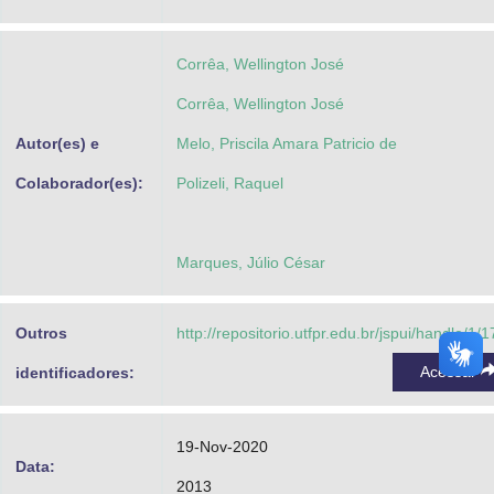
Advocacia-Geral da União
Corrêa, Wellington José
Banco Central do Brasil
Corrêa, Wellington José
Planalto
Autor(es) e
Melo, Priscila Amara Patricio de
Colaborador(es):
Polizeli, Raquel
Marques, Júlio César
Outros
http://repositorio.utfpr.edu.br/jspui/handle/1/
Acessar
identificadores:
19-Nov-2020
Data:
2013