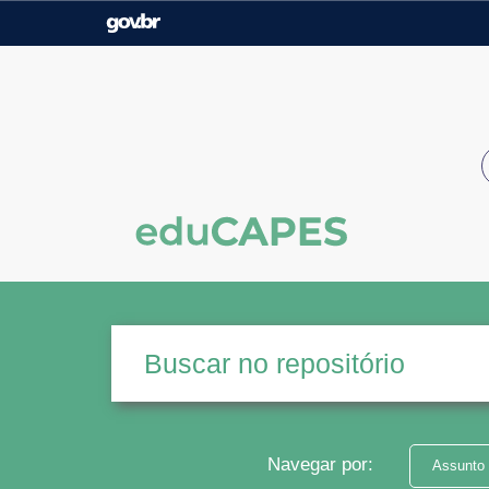
Casa Civil
Ministério da Justiça e
Segurança Pública
Ministério da Agricultura,
Ministério da Educação
Pecuária e Abastecimento
Ministério do Meio Ambiente
Ministério do Turismo
Secretaria de Governo
Gabinete de Segurança
Institucional
Navegar por:
Assunto