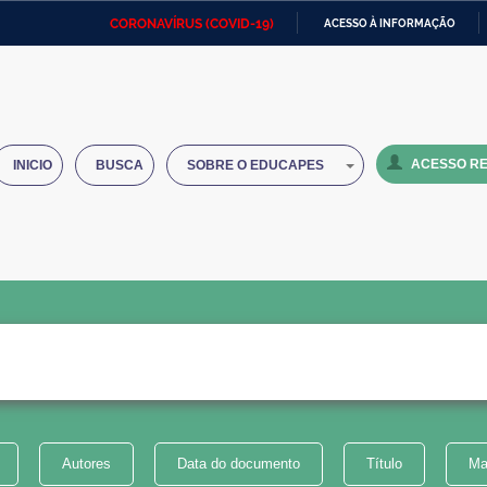
CORONAVÍRUS (COVID-19)
ACESSO À INFORMAÇÃO
Ministério da Defesa
Ministério das Relações
Mini
IR
Exteriores
PARA
O
Ministério da Cidadania
Ministério da Saúde
Mini
CONTEÚDO
ACESSO RE
INICIO
BUSCA
SOBRE O EDUCAPES
Ministério do Desenvolvimento
Controladoria-Geral da União
Minis
Regional
e do
Advocacia-Geral da União
Banco Central do Brasil
Plana
Autores
Data do documento
Título
Ma