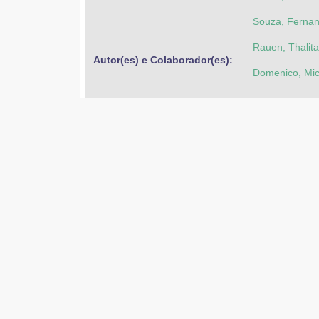
Souza, Fernan
Rauen, Thalit
Autor(es) e Colaborador(es): 
Domenico, Mic
Silva, Daniela
Outros identificadores: 
http://reposito
12-Nov-2020
Data: 
12-Nov-2020
27-Nov-2017
Tipo: 
livro digital