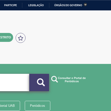
PARTICIPE
LEGISLAÇÃO
ÓRGÃOS DO GOVERNO
stério da Economia
Ministério da Infraestrutura
stério de Minas e Energia
Ministério da Ciência,
Tecnologia, Inovações e
Comunicações
STRITO
tério da Mulher, da Família
Secretaria-Geral
s Direitos Humanos
lto
terial UAB
Periódicos