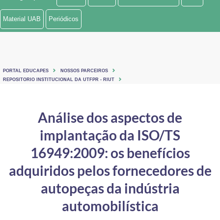
Ministério de Minas e Energia
Material UAB
Periódicos
Ministério da Ciência, Tecnologia, Inovações e Comunicações
Ministério do Meio Ambiente
PORTAL EDUCAPES
NOSSOS PARCEIROS
Ministério do Turismo
REPOSITORIO INSTITUCIONAL DA UTFPR - RIUT
Ministério do Desenvolvimento Regional
Análise dos aspectos de
Controladoria-Geral da União
implantação da ISO/TS
Ministério da Mulher, da Família e dos Direitos Humanos
16949:2009: os benefícios
Secretaria-Geral
adquiridos pelos fornecedores de
autopeças da indústria
Secretaria de Governo
automobilística
Gabinete de Segurança Institucional