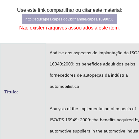
Advocacia-Geral da União
Use este link compartilhar ou citar este material:
http://educapes.capes.gov.br/handle/capes/1099056
Banco Central do Brasil
Não existem arquivos associados a este item.
Planalto
Análise dos aspectos de implantação da ISO
16949:2009: os benefícios adquiridos pelos
fornecedores de autopeças da indústria
automobilística
Título:
Analysis of the implementation of aspects of
ISO/TS 16949: 2009: the benefits acquired b
automotive suppliers in the automotive indust