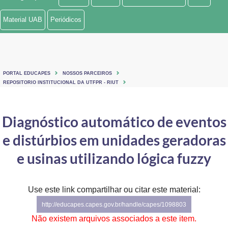
Ministério de Minas e Energia
Material UAB
Periódicos
Ministério da Ciência, Tecnologia, Inovações e Comunicações
Ministério do Meio Ambiente
PORTAL EDUCAPES
NOSSOS PARCEIROS
Ministério do Turismo
REPOSITORIO INSTITUCIONAL DA UTFPR - RIUT
Ministério do Desenvolvimento Regional
Diagnóstico automático de eventos
Controladoria-Geral da União
e distúrbios em unidades geradoras
Ministério da Mulher, da Família e dos Direitos Humanos
e usinas utilizando lógica fuzzy
Secretaria-Geral
Use este link compartilhar ou citar este material:
Secretaria de Governo
http://educapes.capes.gov.br/handle/capes/1098803
Gabinete de Segurança Institucional
Não existem arquivos associados a este item.