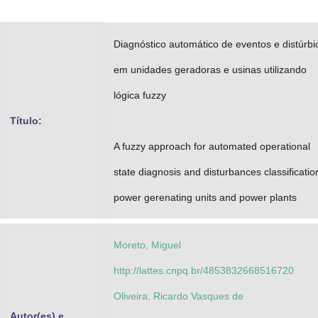
Advocacia-Geral da União
Diagnóstico automático de eventos e distúrbi
Banco Central do Brasil
em unidades geradoras e usinas utilizando
Planalto
lógica fuzzy
Título:
A fuzzy approach for automated operational
state diagnosis and disturbances classificatio
power gerenating units and power plants
Moreto, Miguel
http://lattes.cnpq.br/4853832668516720
Oliveira, Ricardo Vasques de
Autor(es) e