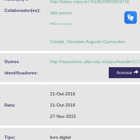
http://lattes.cnpq.br/7510520963824716
Colaborador(es):
Não possui
Não possui
Não possui
Cieslak, Dionatan Augusto Guimarães
Outros
http://repositorio.utfpr.edu.br/jspui/handle/1/
Acessar
identificadores:
21-Out-2016
Data:
21-Out-2016
27-Nov-2015
Tipo:
livro digital