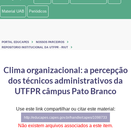
Ministério de Minas e Energia
Material UAB
Periódicos
Ministério da Ciência, Tecnologia, Inovações e Comunicações
Ministério do Meio Ambiente
PORTAL EDUCAPES
NOSSOS PARCEIROS
Ministério do Turismo
REPOSITORIO INSTITUCIONAL DA UTFPR - RIUT
Ministério do Desenvolvimento Regional
Clima organizacional: a percepção
Controladoria-Geral da União
dos técnicos administrativos da
Ministério da Mulher, da Família e dos Direitos Humanos
UTFPR câmpus Pato Branco
Secretaria-Geral
Use este link compartilhar ou citar este material:
Secretaria de Governo
http://educapes.capes.gov.br/handle/capes/1098733
Gabinete de Segurança Institucional
Não existem arquivos associados a este item.