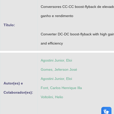
Advocacia-Geral da União
Conversores CC-CC boost-flyback de elevad
ganho e rendimento
Banco Central do Brasil
Título:
Planalto
Converter DC-DC boost-flyback with high gai
and efficiency
Agostini Junior, Eloi
Gomes, Jeferson José
Agostini Junior, Eloi
Autor(es) e
Font, Carlos Henrique Illa
Colaborador(es):
Voltolini, Helio