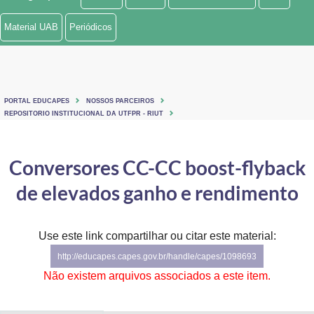
Ministério de Minas e Energia
Material UAB
Periódicos
Ministério da Ciência, Tecnologia, Inovações e Comunicações
Ministério do Meio Ambiente
PORTAL EDUCAPES
NOSSOS PARCEIROS
Ministério do Turismo
REPOSITORIO INSTITUCIONAL DA UTFPR - RIUT
Ministério do Desenvolvimento Regional
Conversores CC-CC boost-flyback
Controladoria-Geral da União
de elevados ganho e rendimento
Ministério da Mulher, da Família e dos Direitos Humanos
Use este link compartilhar ou citar este material:
Secretaria-Geral
http://educapes.capes.gov.br/handle/capes/1098693
Secretaria de Governo
Não existem arquivos associados a este item.
Gabinete de Segurança Institucional