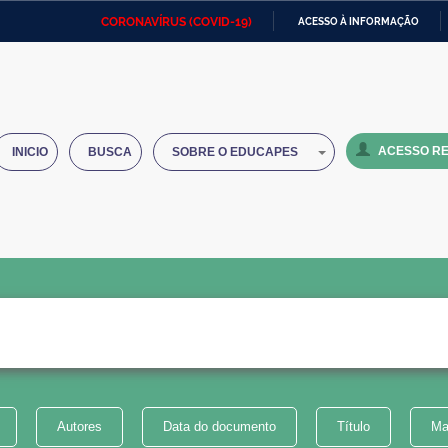
CORONAVÍRUS (COVID-19)
ACESSO À INFORMAÇÃO
Ministério da Defesa
Ministério das Relações
Mini
IR
Exteriores
PARA
O
Ministério da Cidadania
Ministério da Saúde
Mini
CONTEÚDO
ACESSO RE
INICIO
BUSCA
SOBRE O EDUCAPES
Ministério do Desenvolvimento
Controladoria-Geral da União
Minis
Regional
e do
Advocacia-Geral da União
Banco Central do Brasil
Plana
Autores
Data do documento
Título
Ma