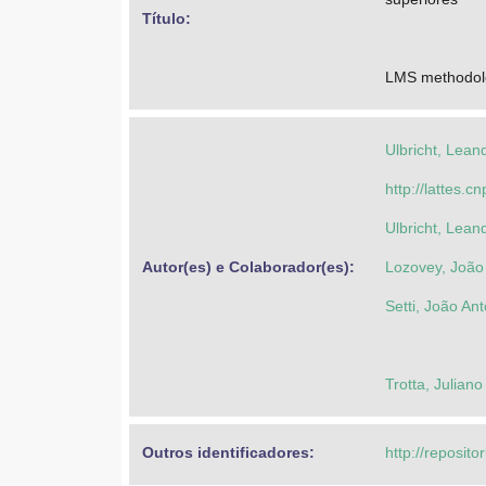
Título: 
LMS methodolog
Ulbricht, Lean
http://lattes
Ulbricht, Lean
Autor(es) e Colaborador(es): 
Lozovey, João
Setti, João An
Trotta, Juliano
Outros identificadores: 
http://reposito