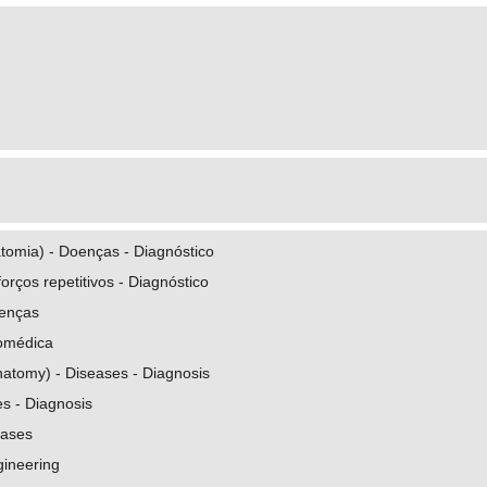
omia) - Doenças - Diagnóstico
orços repetitivos - Diagnóstico
oenças
omédica
natomy) - Diseases - Diagnosis
es - Diagnosis
eases
gineering