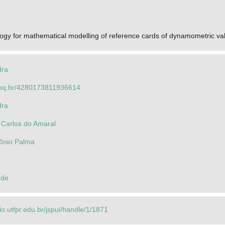
y for mathematical modelling of reference cards of dynamometric valu
dra
.cnpq.br/4280173811936614
dra
 Carlos do Amaral
tônio Palma
 de
rio.utfpr.edu.br/jspui/handle/1/1871