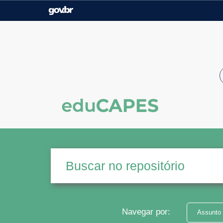
Casa Civil
Ministério da Justiça e
Segurança Pública
Ministério da Agricultura,
Ministério da Educação
Pecuária e Abastecimento
Ministério do Meio Ambiente
Ministério do Turismo
Secretaria de Governo
Gabinete de Segurança
Institucional
Navegar por:
Assunto