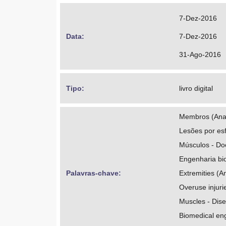
7-Dez-2016
Data: 
7-Dez-2016
31-Ago-2016
Tipo: 
livro digital
Membros (Anat
Lesões por esf
Músculos - D
Engenharia bi
Palavras-chave: 
Extremities (A
Overuse injuri
Muscles - Dis
Biomedical en