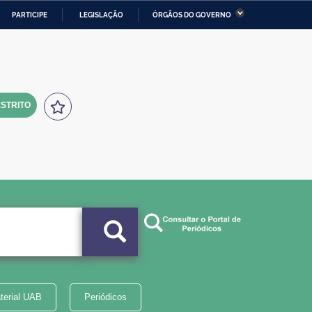
PARTICIPE
LEGISLAÇÃO
ÓRGÃOS DO GOVERNO
stério da Economia
Ministério da Infraestrutura
stério de Minas e Energia
Ministério da Ciência,
Tecnologia, Inovações e
Comunicações
STRITO
tério da Mulher, da Família
Secretaria-Geral
s Direitos Humanos
lto
terial UAB
Periódicos