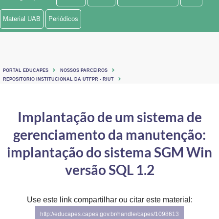
Ministério de Minas e Energia
Material UAB
Periódicos
Ministério da Ciência, Tecnologia, Inovações e Comunicações
Ministério do Meio Ambiente
PORTAL EDUCAPES
NOSSOS PARCEIROS
Ministério do Turismo
REPOSITORIO INSTITUCIONAL DA UTFPR - RIUT
Ministério do Desenvolvimento Regional
Implantação de um sistema de
Controladoria-Geral da União
gerenciamento da manutenção:
Ministério da Mulher, da Família e dos Direitos Humanos
implantação do sistema SGM Win
Secretaria-Geral
versão SQL 1.2
Secretaria de Governo
Use este link compartilhar ou citar este material:
Gabinete de Segurança Institucional
http://educapes.capes.gov.br/handle/capes/1098613