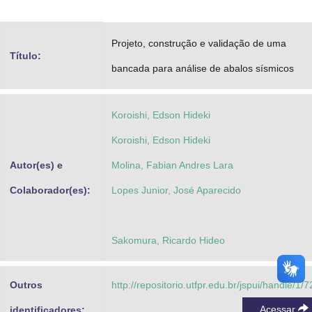
Advocacia-Geral da União
Projeto, construção e validação de uma
Banco Central do Brasil
Título:
bancada para análise de abalos sísmicos
Planalto
Koroishi, Edson Hideki
Koroishi, Edson Hideki
Autor(es) e
Molina, Fabian Andres Lara
Colaborador(es):
Lopes Junior, José Aparecido
Sakomura, Ricardo Hideo
Outros
http://repositorio.utfpr.edu.br/jspui/handle/1/
Acessar
identificadores: