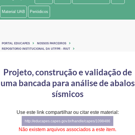
Ministério de Minas e Energia
Material UAB
Periódicos
Ministério da Ciência, Tecnologia, Inovações e Comunicações
Ministério do Meio Ambiente
PORTAL EDUCAPES
NOSSOS PARCEIROS
Ministério do Turismo
REPOSITORIO INSTITUCIONAL DA UTFPR - RIUT
Ministério do Desenvolvimento Regional
Projeto, construção e validação de
Controladoria-Geral da União
uma bancada para análise de abalos
Ministério da Mulher, da Família e dos Direitos Humanos
sísmicos
Secretaria-Geral
Use este link compartilhar ou citar este material:
Secretaria de Governo
http://educapes.capes.gov.br/handle/capes/1098486
Gabinete de Segurança Institucional
Não existem arquivos associados a este item.