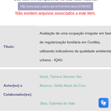
Advocacia-Geral da União
http://educapes.capes.gov.br/handle/capes/1098362
Não existem arquivos associados a este item.
Banco Central do Brasil
Planalto
Avaliação de uma ocupação irregular em fas
de regularização fundiária em Curitiba,
Título:
utilizando indicadores da qualidade ambienta
urbana - IQAU
Kaick, Tamara Simone Van
Autor(es) e
Bezerra, Stella Maris da Cruz
Colaborador(es):
Silva, Gabriela do Vale