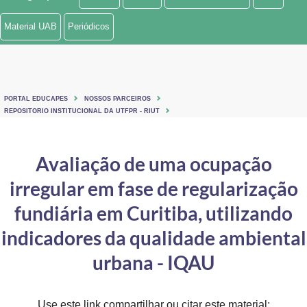
Ministério de Minas e Energia
Material UAB
Periódicos
Ministério da Ciência, Tecnologia, Inovações e Comunicações
Ministério do Meio Ambiente
PORTAL EDUCAPES
NOSSOS PARCEIROS
Ministério do Turismo
REPOSITORIO INSTITUCIONAL DA UTFPR - RIUT
Ministério do Desenvolvimento Regional
Avaliação de uma ocupação
Controladoria-Geral da União
irregular em fase de regularização
Ministério da Mulher, da Família e dos Direitos Humanos
fundiária em Curitiba, utilizando
Secretaria-Geral
indicadores da qualidade ambiental
urbana - IQAU
Secretaria de Governo
Gabinete de Segurança Institucional
Use este link compartilhar ou citar este material: