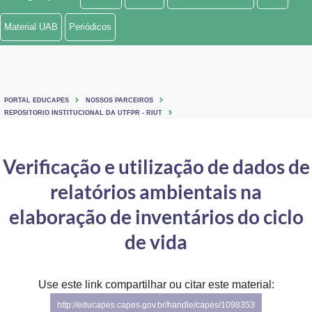
Ministério de Minas e Energia
Material UAB
Periódicos
Ministério da Ciência, Tecnologia, Inovações e Comunicações
Ministério do Meio Ambiente
PORTAL EDUCAPES
NOSSOS PARCEIROS
Ministério do Turismo
REPOSITORIO INSTITUCIONAL DA UTFPR - RIUT
Ministério do Desenvolvimento Regional
Verificação e utilização de dados de
Controladoria-Geral da União
relatórios ambientais na
Ministério da Mulher, da Família e dos Direitos Humanos
elaboração de inventários do ciclo
Secretaria-Geral
de vida
Secretaria de Governo
Use este link compartilhar ou citar este material:
Gabinete de Segurança Institucional
http://educapes.capes.gov.br/handle/capes/1098353