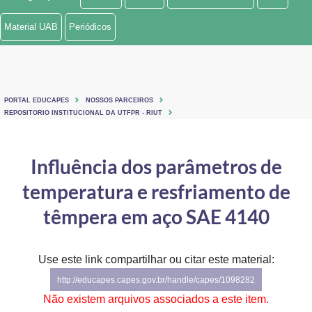
Ministério de Minas e Energia
Material UAB
Periódicos
Ministério da Ciência, Tecnologia, Inovações e Comunicações
Ministério do Meio Ambiente
PORTAL EDUCAPES
NOSSOS PARCEIROS
Ministério do Turismo
REPOSITORIO INSTITUCIONAL DA UTFPR - RIUT
Ministério do Desenvolvimento Regional
Influência dos parâmetros de
Controladoria-Geral da União
temperatura e resfriamento de
Ministério da Mulher, da Família e dos Direitos Humanos
têmpera em aço SAE 4140
Secretaria-Geral
Use este link compartilhar ou citar este material:
Secretaria de Governo
http://educapes.capes.gov.br/handle/capes/1098282
Gabinete de Segurança Institucional
Não existem arquivos associados a este item.