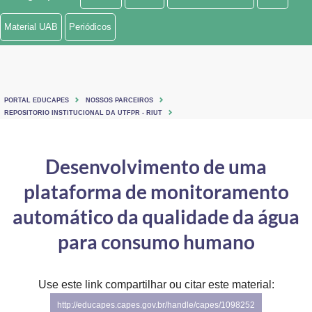
Ministério de Minas e Energia
Material UAB
Periódicos
Ministério da Ciência, Tecnologia, Inovações e Comunicações
Ministério do Meio Ambiente
PORTAL EDUCAPES
NOSSOS PARCEIROS
Ministério do Turismo
REPOSITORIO INSTITUCIONAL DA UTFPR - RIUT
Ministério do Desenvolvimento Regional
Desenvolvimento de uma
Controladoria-Geral da União
plataforma de monitoramento
Ministério da Mulher, da Família e dos Direitos Humanos
automático da qualidade da água
Secretaria-Geral
para consumo humano
Secretaria de Governo
Use este link compartilhar ou citar este material:
Gabinete de Segurança Institucional
http://educapes.capes.gov.br/handle/capes/1098252