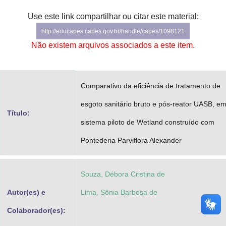
Advocacia-Geral da União
Use este link compartilhar ou citar este material:
http://educapes.capes.gov.br/handle/capes/1098121
Banco Central do Brasil
Não existem arquivos associados a este item.
Planalto
Comparativo da eficiência de tratamento de
esgoto sanitário bruto e pós-reator UASB, e
Título:
sistema piloto de Wetland construído com
Pontederia Parviflora Alexander
Souza, Débora Cristina de
Autor(es) e
Lima, Sônia Barbosa de
Colaborador(es):