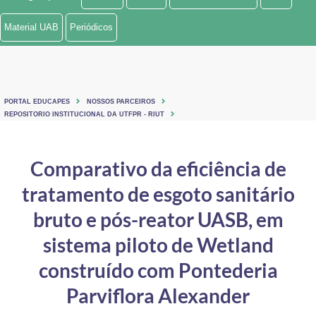
Ministério de Minas e Energia
Material UAB
Periódicos
Ministério da Ciência, Tecnologia, Inovações e Comunicações
Ministério do Meio Ambiente
PORTAL EDUCAPES
NOSSOS PARCEIROS
Ministério do Turismo
REPOSITORIO INSTITUCIONAL DA UTFPR - RIUT
Ministério do Desenvolvimento Regional
Comparativo da eficiência de
Controladoria-Geral da União
tratamento de esgoto sanitário
Ministério da Mulher, da Família e dos Direitos Humanos
bruto e pós-reator UASB, em
Secretaria-Geral
sistema piloto de Wetland
construído com Pontederia
Secretaria de Governo
Parviflora Alexander
Gabinete de Segurança Institucional