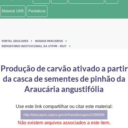
Ministério de Minas e Energia
Material UAB
Periódicos
Ministério da Ciência, Tecnologia, Inovações e Comunicações
Ministério do Meio Ambiente
PORTAL EDUCAPES
NOSSOS PARCEIROS
Ministério do Turismo
REPOSITORIO INSTITUCIONAL DA UTFPR - RIUT
Ministério do Desenvolvimento Regional
Produção de carvão ativado a partir
Controladoria-Geral da União
da casca de sementes de pinhão da
Ministério da Mulher, da Família e dos Direitos Humanos
Araucária angustifólia
Secretaria-Geral
Use este link compartilhar ou citar este material:
Secretaria de Governo
http://educapes.capes.gov.br/handle/capes/1098088
Gabinete de Segurança Institucional
Não existem arquivos associados a este item.