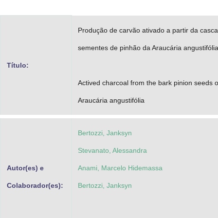
Advocacia-Geral da União
Produção de carvão ativado a partir da casc
Banco Central do Brasil
sementes de pinhão da Araucária angustifóli
Planalto
Título:
Actived charcoal from the bark pinion seeds o
Araucária angustifólia
Bertozzi, Janksyn
Stevanato, Alessandra
Autor(es) e
Anami, Marcelo Hidemassa
Colaborador(es):
Bertozzi, Janksyn