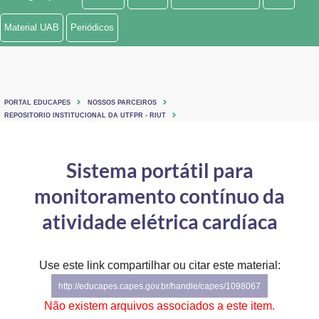
Ministério de Minas e Energia
Material UAB
Periódicos
Ministério da Ciência, Tecnologia, Inovações e Comunicações
Ministério do Meio Ambiente
PORTAL EDUCAPES
NOSSOS PARCEIROS
Ministério do Turismo
REPOSITORIO INSTITUCIONAL DA UTFPR - RIUT
Ministério do Desenvolvimento Regional
Sistema portátil para
Controladoria-Geral da União
monitoramento contínuo da
Ministério da Mulher, da Família e dos Direitos Humanos
atividade elétrica cardíaca
Secretaria-Geral
Use este link compartilhar ou citar este material:
Secretaria de Governo
http://educapes.capes.gov.br/handle/capes/1098067
Gabinete de Segurança Institucional
Não existem arquivos associados a este item.