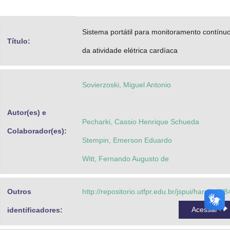
Advocacia-Geral da União
Sistema portátil para monitoramento contínu
Banco Central do Brasil
Título:
da atividade elétrica cardíaca
Planalto
Sovierzoski, Miguel Antonio
Autor(es) e
Pecharki, Cassio Henrique Schueda
Colaborador(es):
Stempin, Emerson Eduardo
Witt, Fernando Augusto de
Outros
http://repositorio.utfpr.edu.br/jspui/handle/1/
Acessar
identificadores: