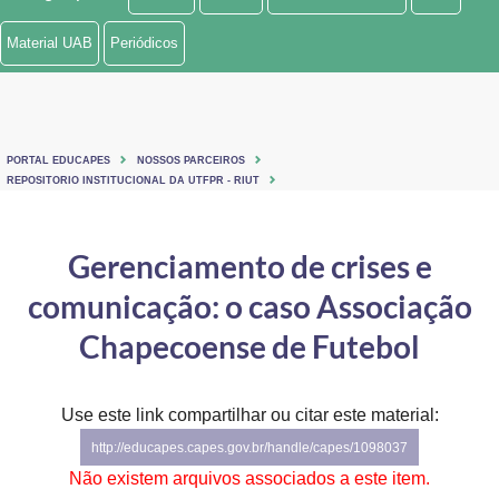
Ministério de Minas e Energia
Material UAB
Periódicos
Ministério da Ciência, Tecnologia, Inovações e Comunicações
Ministério do Meio Ambiente
PORTAL EDUCAPES
NOSSOS PARCEIROS
Ministério do Turismo
REPOSITORIO INSTITUCIONAL DA UTFPR - RIUT
Ministério do Desenvolvimento Regional
Gerenciamento de crises e
Controladoria-Geral da União
comunicação: o caso Associação
Ministério da Mulher, da Família e dos Direitos Humanos
Chapecoense de Futebol
Secretaria-Geral
Use este link compartilhar ou citar este material:
Secretaria de Governo
http://educapes.capes.gov.br/handle/capes/1098037
Gabinete de Segurança Institucional
Não existem arquivos associados a este item.