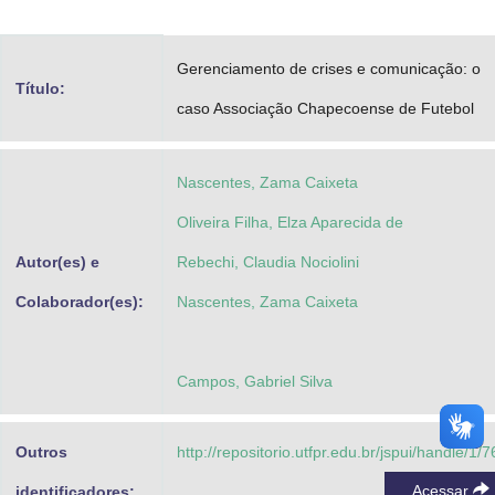
Advocacia-Geral da União
Gerenciamento de crises e comunicação: o
Banco Central do Brasil
Título:
caso Associação Chapecoense de Futebol
Planalto
Nascentes, Zama Caixeta
Oliveira Filha, Elza Aparecida de
Autor(es) e
Rebechi, Claudia Nociolini
Colaborador(es):
Nascentes, Zama Caixeta
Campos, Gabriel Silva
Outros
http://repositorio.utfpr.edu.br/jspui/handle/1/
Acessar
identificadores: