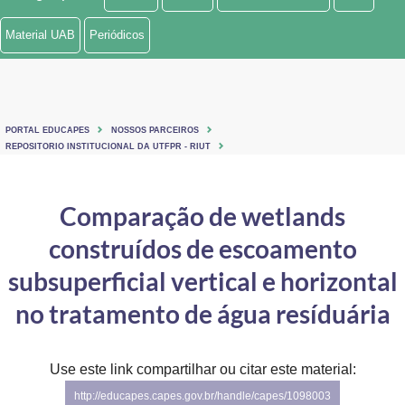
Ministério de Minas e Energia
Material UAB
Periódicos
Ministério da Ciência, Tecnologia, Inovações e Comunicações
Ministério do Meio Ambiente
PORTAL EDUCAPES
NOSSOS PARCEIROS
Ministério do Turismo
REPOSITORIO INSTITUCIONAL DA UTFPR - RIUT
Ministério do Desenvolvimento Regional
Comparação de wetlands
Controladoria-Geral da União
construídos de escoamento
Ministério da Mulher, da Família e dos Direitos Humanos
subsuperficial vertical e horizontal
Secretaria-Geral
no tratamento de água resíduária
Secretaria de Governo
Use este link compartilhar ou citar este material:
Gabinete de Segurança Institucional
http://educapes.capes.gov.br/handle/capes/1098003