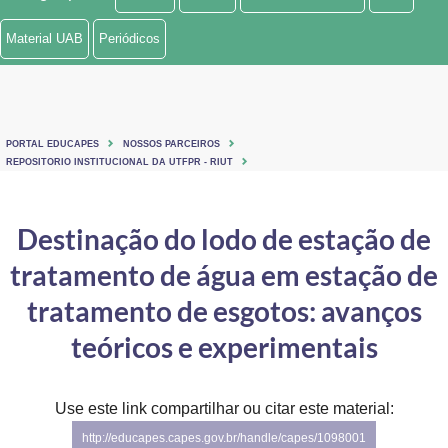
Ministério de Minas e Energia
Material UAB
Periódicos
Ministério da Ciência, Tecnologia, Inovações e Comunicações
Ministério do Meio Ambiente
PORTAL EDUCAPES
NOSSOS PARCEIROS
Ministério do Turismo
REPOSITORIO INSTITUCIONAL DA UTFPR - RIUT
Ministério do Desenvolvimento Regional
Destinação do lodo de estação de
Controladoria-Geral da União
tratamento de água em estação de
Ministério da Mulher, da Família e dos Direitos Humanos
tratamento de esgotos: avanços
Secretaria-Geral
teóricos e experimentais
Secretaria de Governo
Use este link compartilhar ou citar este material:
Gabinete de Segurança Institucional
http://educapes.capes.gov.br/handle/capes/1098001