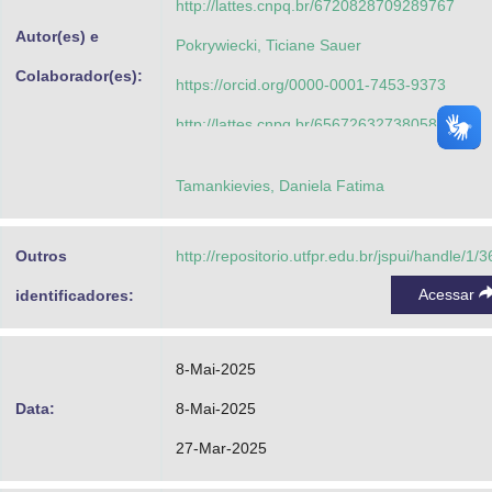
http://lattes.cnpq.br/6720828709289767
Autor(es) e
Pokrywiecki, Ticiane Sauer
Colaborador(es):
https://orcid.org/0000-0001-7453-9373
http://lattes.cnpq.br/6567263273805853
Schuck, Aline
Tamankievies, Daniela Fatima
https://orcid.org/0000-0002-8256-6088
http://lattes.cnpq.br/4932633662280824
Outros
http://repositorio.utfpr.edu.br/jspui/handle/1/
Bortoli, Marcelo
Acessar
identificadores:
https://orcid.org/0000-0002-0924-9027
http://lattes.cnpq.br/6720828709289767
8-Mai-2025
Rauen, Thalita Grando
Data:
8-Mai-2025
https://orcid.org/0000-0001-6791-0576
27-Mar-2025
http://lattes.cnpq.br/2294120419518918