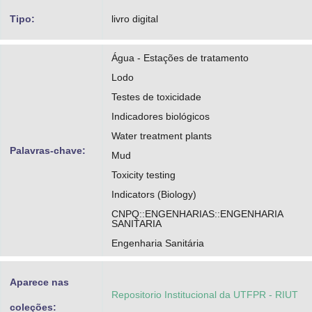
Pokrywiecki, Ticiane Sauer
Tipo:
livro digital
https://orcid.org/0000-0001-7453-9373
Água - Estações de tratamento
http://lattes.cnpq.br/6567263273805853
Lodo
Testes de toxicidade
Indicadores biológicos
Water treatment plants
Palavras-chave:
Mud
Toxicity testing
Indicators (Biology)
CNPQ::ENGENHARIAS::ENGENHARIA
SANITARIA
Engenharia Sanitária
Aparece nas
Repositorio Institucional da UTFPR - RIUT
coleções: