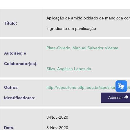
Advocacia-Geral da União
Aplicação de amido oxidado de mandioca c
Banco Central do Brasil
Título:
ingrediente em panificação
Planalto
Plata-Oviedo, Manuel Salvador Vicente
Autor(es) e
Colaborador(es):
Silva, Angélica Lopes da
Outros
http://repositorio.utfpr.edu.br/jspui/handle/1/
Acessar
identificadores:
8-Nov-2020
Data:
8-Nov-2020