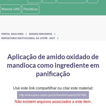
Ministério de Minas e Energia
Material UAB
Periódicos
Ministério da Ciência, Tecnologia, Inovações e Comunicações
Ministério do Meio Ambiente
PORTAL EDUCAPES
NOSSOS PARCEIROS
Ministério do Turismo
REPOSITORIO INSTITUCIONAL DA UTFPR - RIUT
Ministério do Desenvolvimento Regional
Aplicação de amido oxidado de
Controladoria-Geral da União
mandioca como ingrediente em
Ministério da Mulher, da Família e dos Direitos Humanos
panificação
Secretaria-Geral
Use este link compartilhar ou citar este material:
Secretaria de Governo
http://educapes.capes.gov.br/handle/capes/1097986
Gabinete de Segurança Institucional
Não existem arquivos associados a este item.