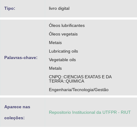
Silva, Jussiane Souza da
Tipo:
livro digital
https://orcid.org/0000-0003-3537-9519
Óleos lubrificantes
http://lattes.cnpq.br/8753473372692707
Óleos vegetais
Bittencourt, Paulo Rodrigo Stival
Metais
Lubricating oils
https://orcid.org/0000-0001-8740-1672
Palavras-chave:
Vegetable oils
http://lattes.cnpq.br/5404437676153162
Metals
CNPQ::CIENCIAS EXATAS E DA
TERRA::QUIMICA
Engenharia/Tecnologia/Gestão
Aparece nas
Repositorio Institucional da UTFPR - RIUT
coleções: