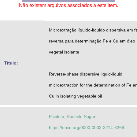
Não existem arquivos associados a este item.
Advocacia-Geral da União
Banco Central do Brasil
Microextração líquido-líquido dispersiva em f
Planalto
reversa para determinação Fe e Cu em óleo
vegetal isolante
Título:
Reverse-phase dispersive liquid-liquid
microextraction for the determination of Fe a
Cu in isolating vegetable oil
Picoloto, Rochele Sogari
https://orcid.org/0000-0003-3214-6269