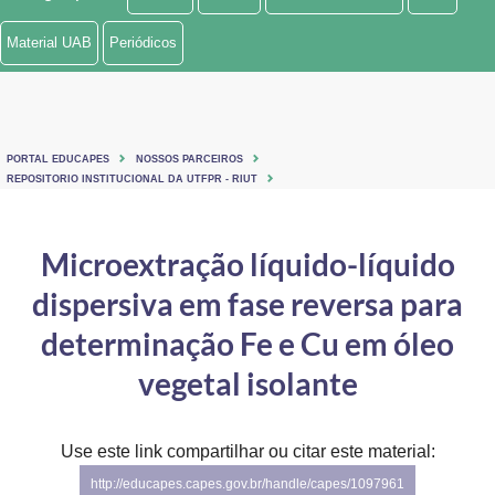
Ministério de Minas e Energia
Material UAB
Periódicos
Ministério da Ciência, Tecnologia, Inovações e Comunicações
Ministério do Meio Ambiente
PORTAL EDUCAPES
NOSSOS PARCEIROS
Ministério do Turismo
REPOSITORIO INSTITUCIONAL DA UTFPR - RIUT
Ministério do Desenvolvimento Regional
Microextração líquido-líquido
Controladoria-Geral da União
dispersiva em fase reversa para
Ministério da Mulher, da Família e dos Direitos Humanos
determinação Fe e Cu em óleo
Secretaria-Geral
vegetal isolante
Secretaria de Governo
Use este link compartilhar ou citar este material:
Gabinete de Segurança Institucional
http://educapes.capes.gov.br/handle/capes/1097961