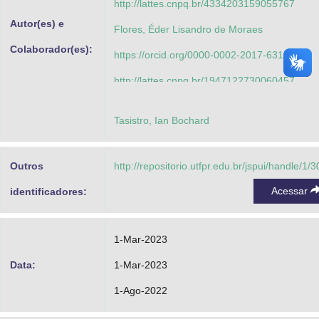
http://lattes.cnpq.br/4334203159055767
Autor(es) e
Flores, Éder Lisandro de Moraes
Colaborador(es):
https://orcid.org/0000-0002-2017-6316
http://lattes.cnpq.br/1947122730060457
Picoloto, Rochele Sogari
Tasistro, Ian Bochard
https://orcid.org/0000-0003-3214-6269
http://lattes.cnpq.br/4334203159055767
Outros
http://repositorio.utfpr.edu.br/jspui/handle/1/
Henn, Alessandra Schneider
Acessar
identificadores:
https://orcid.org/0000-0002-1261-4697
http://lattes.cnpq.br/2736165376661797
1-Mar-2023
Flores, Éder Lisandro de Moraes
Data:
1-Mar-2023
https://orcid.org/0000-0002-2017-6316
1-Ago-2022
http://lattes.cnpq.br/1947122730060457