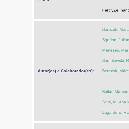
FertilyZe: nano
Berezuk, Márc
Sgorlon, Julia
Menezes, Mar
Samulewski, R
Autor(es) e Colaborador(es): 
Berezuk, Márc
Boiko, Marcos
Silva, Millena
Lagardere, Ra