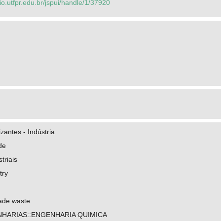
rio.utfpr.edu.br/jspui/handle/1/37920
izantes - Indústria
de
triais
try
rade waste
HARIAS::ENGENHARIA QUIMICA