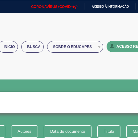
CORONAVÍRUS (COVID-19)
ACESSO À INFORMAÇÃO
Ministério da Defesa
Ministério das Relações
Mini
IR
Exteriores
PARA
O
Ministério da Cidadania
Ministério da Saúde
Mini
CONTEÚDO
ACESSO RE
INICIO
BUSCA
SOBRE O EDUCAPES
Ministério do Desenvolvimento
Controladoria-Geral da União
Minis
Regional
e do
Advocacia-Geral da União
Banco Central do Brasil
Plana
Autores
Data do documento
Título
Ma