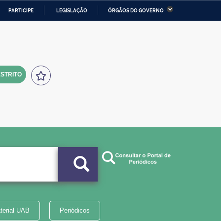
PARTICIPE
LEGISLAÇÃO
ÓRGÃOS DO GOVERNO
stério da Economia
Ministério da Infraestrutura
stério de Minas e Energia
Ministério da Ciência,
Tecnologia, Inovações e
Comunicações
STRITO
tério da Mulher, da Família
Secretaria-Geral
s Direitos Humanos
lto
terial UAB
Periódicos