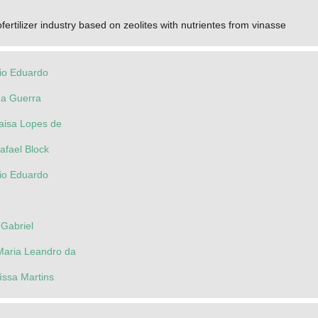
fertilizer industry based on zeolites with nutrientes from vinasse
io Eduardo
na Guerra
aisa Lopes de
afael Block
io Eduardo
 Gabriel
 Maria Leandro da
íssa Martins