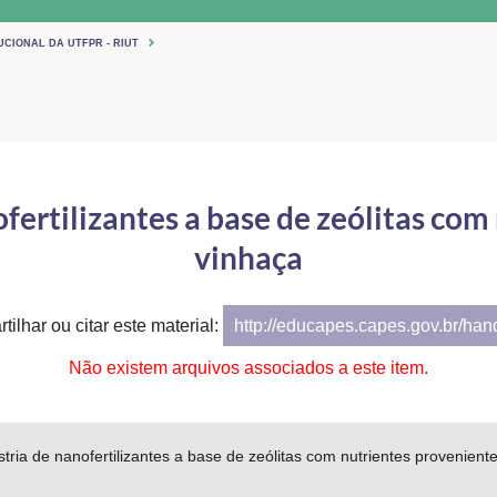
UCIONAL DA UTFPR - RIUT
ofertilizantes a base de zeólitas co
vinhaça
tilhar ou citar este material:
http://educapes.capes.gov.br/ha
Não existem arquivos associados a este item.
ústria de nanofertilizantes a base de zeólitas com nutrientes provenient