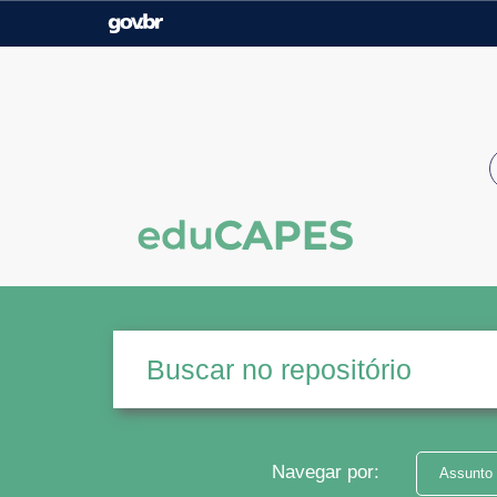
Casa Civil
Ministério da Justiça e
Segurança Pública
Ministério da Agricultura,
Ministério da Educação
Pecuária e Abastecimento
Ministério do Meio Ambiente
Ministério do Turismo
Secretaria de Governo
Gabinete de Segurança
Institucional
Navegar por:
Assunto