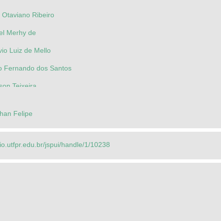
 Otaviano Ribeiro
iel Merhy de
vio Luiz de Mello
no Fernando dos Santos
son Teixeira
han Felipe
rio.utfpr.edu.br/jspui/handle/1/10238