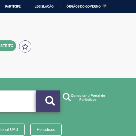
PARTICIPE
LEGISLAÇÃO
ÓRGÃOS DO GOVERNO
stério da Economia
Ministério da Infraestrutura
stério de Minas e Energia
Ministério da Ciência,
Tecnologia, Inovações e
Comunicações
STRITO
tério da Mulher, da Família
Secretaria-Geral
s Direitos Humanos
lto
terial UAB
Periódicos