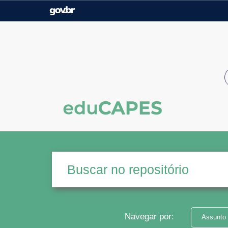
Casa Civil
Ministério da Justiça e
Segurança Pública
Ministério da Agricultura,
Ministério da Educação
Pecuária e Abastecimento
Ministério do Meio Ambiente
Ministério do Turismo
Secretaria de Governo
Gabinete de Segurança
Institucional
Navegar por:
Assunto