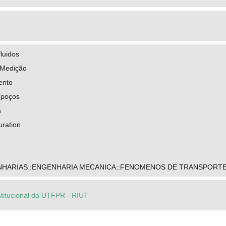
luidos
 Medição
ento
 poços
s
uration
NHARIAS::ENGENHARIA MECANICA::FENOMENOS DE TRANSPORTE
stitucional da UTFPR - RIUT