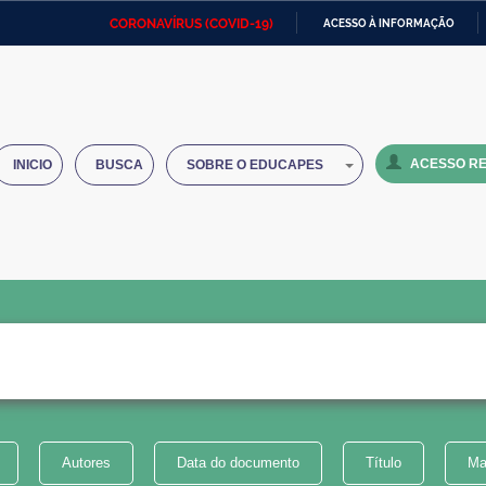
CORONAVÍRUS (COVID-19)
ACESSO À INFORMAÇÃO
Ministério da Defesa
Ministério das Relações
Mini
IR
Exteriores
PARA
O
Ministério da Cidadania
Ministério da Saúde
Mini
CONTEÚDO
ACESSO RE
INICIO
BUSCA
SOBRE O EDUCAPES
Ministério do Desenvolvimento
Controladoria-Geral da União
Minis
Regional
e do
Advocacia-Geral da União
Banco Central do Brasil
Plana
Autores
Data do documento
Título
Ma