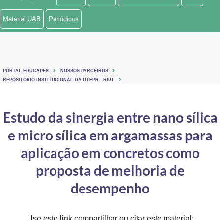
Ministério de Minas e Energia
Material UAB
Periódicos
Ministério da Ciência, Tecnologia, Inovações e Comunicações
Ministério do Meio Ambiente
PORTAL EDUCAPES
NOSSOS PARCEIROS
Ministério do Turismo
REPOSITORIO INSTITUCIONAL DA UTFPR - RIUT
Ministério do Desenvolvimento Regional
Estudo da sinergia entre nano sílica
Controladoria-Geral da União
e micro sílica em argamassas para
Ministério da Mulher, da Família e dos Direitos Humanos
aplicação em concretos como
Secretaria-Geral
proposta de melhoria de
desempenho
Secretaria de Governo
Gabinete de Segurança Institucional
Use este link compartilhar ou citar este material: