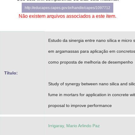
Advocacia-Geral da União
http://educapes.capes.gov.br/handle/capes/1097712
Não existem arquivos associados a este item.
Banco Central do Brasil
Planalto
Estudo da sinergia entre nano sílica e micro s
em argamassas para aplicação em concreto
como proposta de melhoria de desempenho
Título:
Study of synergy between nano silica and sili
fume in mortars for application in concrete wi
proposal to improve performance
Irrigaray, Mario Arlindo Paz