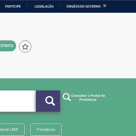
PARTICIPE
LEGISLAÇÃO
ÓRGÃOS DO GOVERNO
stério da Economia
Ministério da Infraestrutura
stério de Minas e Energia
Ministério da Ciência,
Tecnologia, Inovações e
Comunicações
STRITO
tério da Mulher, da Família
Secretaria-Geral
s Direitos Humanos
lto
terial UAB
Periódicos