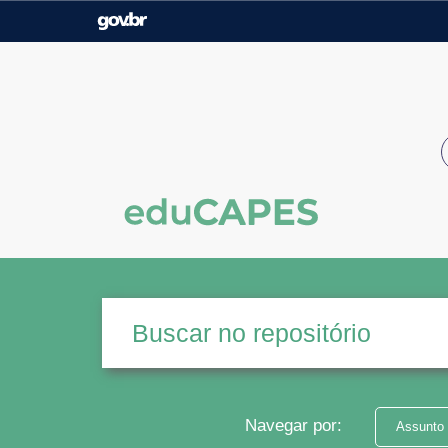
Casa Civil
Ministério da Justiça e
Segurança Pública
Ministério da Agricultura,
Ministério da Educação
Pecuária e Abastecimento
Ministério do Meio Ambiente
Ministério do Turismo
Secretaria de Governo
Gabinete de Segurança
Institucional
Navegar por:
Assunto