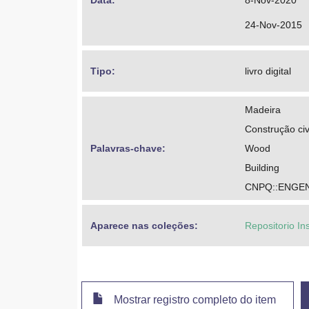
Data: 
8-Nov-2020
24-Nov-2015
Tipo: 
livro digital
Madeira
Construção civ
Palavras-chave: 
Wood
Building
CNPQ::ENGE
Aparece nas coleções:
Repositorio In
Mostrar registro completo do item