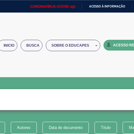
CORONAVÍRUS (COVID-19)
ACESSO À INFORMAÇÃO
Ministério da Defesa
Ministério das Relações
Mini
IR
Exteriores
PARA
O
Ministério da Cidadania
Ministério da Saúde
Mini
CONTEÚDO
ACESSO RE
INICIO
BUSCA
SOBRE O EDUCAPES
Ministério do Desenvolvimento
Controladoria-Geral da União
Minis
Regional
e do
Advocacia-Geral da União
Banco Central do Brasil
Plana
Autores
Data do documento
Título
Ma