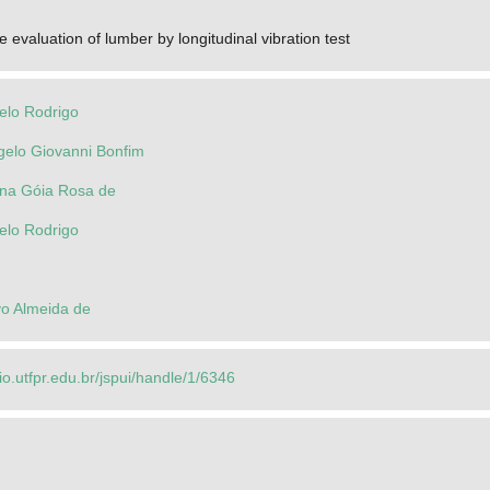
 evaluation of lumber by longitudinal vibration test
elo Rodrigo
gelo Giovanni Bonfim
ana Góia Rosa de
elo Rodrigo
o Almeida de
rio.utfpr.edu.br/jspui/handle/1/6346