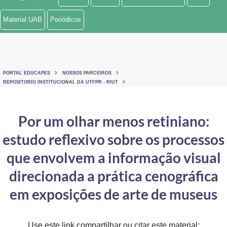
Ministério de Minas e Energia
Material UAB
Periódicos
Ministério da Ciência, Tecnologia, Inovações e Comunicações
Ministério do Meio Ambiente
PORTAL EDUCAPES
NOSSOS PARCEIROS
Ministério do Turismo
REPOSITORIO INSTITUCIONAL DA UTFPR - RIUT
Ministério do Desenvolvimento Regional
Por um olhar menos retiniano:
Controladoria-Geral da União
estudo reflexivo sobre os processos
Ministério da Mulher, da Família e dos Direitos Humanos
que envolvem a informação visual
Secretaria-Geral
direcionada a prática cenográfica
em exposições de arte de museus
Secretaria de Governo
Gabinete de Segurança Institucional
Use este link compartilhar ou citar este material: