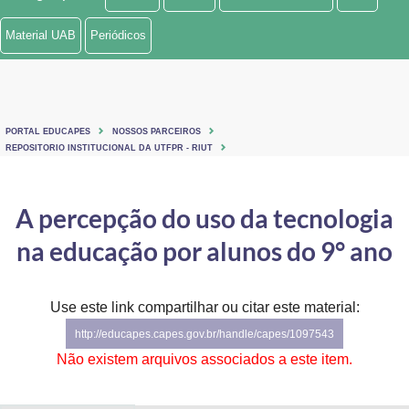
Ministério de Minas e Energia
Material UAB
Periódicos
Ministério da Ciência, Tecnologia, Inovações e Comunicações
Ministério do Meio Ambiente
PORTAL EDUCAPES
NOSSOS PARCEIROS
Ministério do Turismo
REPOSITORIO INSTITUCIONAL DA UTFPR - RIUT
Ministério do Desenvolvimento Regional
A percepção do uso da tecnologia
Controladoria-Geral da União
na educação por alunos do 9° ano
Ministério da Mulher, da Família e dos Direitos Humanos
Use este link compartilhar ou citar este material:
Secretaria-Geral
http://educapes.capes.gov.br/handle/capes/1097543
Secretaria de Governo
Não existem arquivos associados a este item.
Gabinete de Segurança Institucional