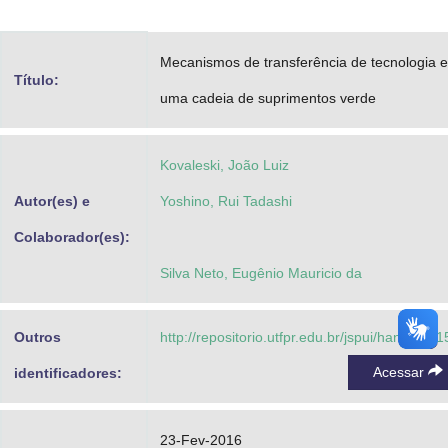
Advocacia-Geral da União
Mecanismos de transferência de tecnologia 
Banco Central do Brasil
Título:
uma cadeia de suprimentos verde
Planalto
Kovaleski, João Luiz
Autor(es) e
Yoshino, Rui Tadashi
Colaborador(es):
Silva Neto, Eugênio Mauricio da
Outros
http://repositorio.utfpr.edu.br/jspui/handle/1/
Acessar
identificadores:
23-Fev-2016