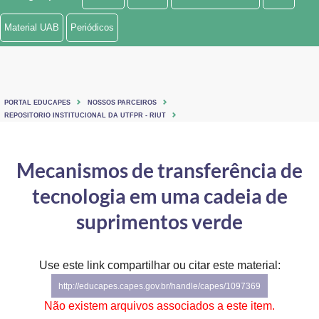
Ministério de Minas e Energia
Material UAB
Periódicos
Ministério da Ciência, Tecnologia, Inovações e Comunicações
Ministério do Meio Ambiente
PORTAL EDUCAPES
NOSSOS PARCEIROS
Ministério do Turismo
REPOSITORIO INSTITUCIONAL DA UTFPR - RIUT
Ministério do Desenvolvimento Regional
Mecanismos de transferência de
Controladoria-Geral da União
tecnologia em uma cadeia de
Ministério da Mulher, da Família e dos Direitos Humanos
suprimentos verde
Secretaria-Geral
Use este link compartilhar ou citar este material:
Secretaria de Governo
http://educapes.capes.gov.br/handle/capes/1097369
Gabinete de Segurança Institucional
Não existem arquivos associados a este item.