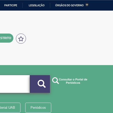
PARTICIPE
LEGISLAÇÃO
ÓRGÃOS DO GOVERNO
stério da Economia
Ministério da Infraestrutura
stério de Minas e Energia
Ministério da Ciência,
Tecnologia, Inovações e
Comunicações
STRITO
tério da Mulher, da Família
Secretaria-Geral
s Direitos Humanos
lto
terial UAB
Periódicos