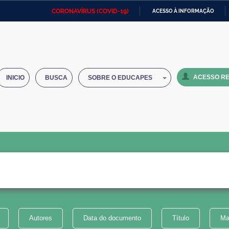
CORONAVÍRUS (COVID-19)
ACESSO À INFORMAÇÃO
Ministério da Defesa
Ministério das Relações
Mini
IR
Exteriores
PARA
O
Ministério da Cidadania
Ministério da Saúde
Mini
CONTEÚDO
ACESSO RE
INICIO
BUSCA
SOBRE O EDUCAPES
Ministério do Desenvolvimento
Controladoria-Geral da União
Minis
Regional
e do
Advocacia-Geral da União
Banco Central do Brasil
Plana
Autores
Data do documento
Título
Ma