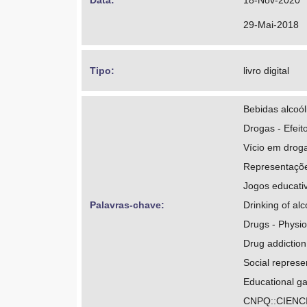
Data: 
18-Nov-2020
29-Mai-2018
Tipo: 
livro digital
Bebidas alcoó
Drogas - Efeito
Vício em drog
Representaçõe
Jogos educati
Palavras-chave: 
Drinking of al
Drugs - Physiol
Drug addiction
Social represe
Educational g
CNPQ::CIENC