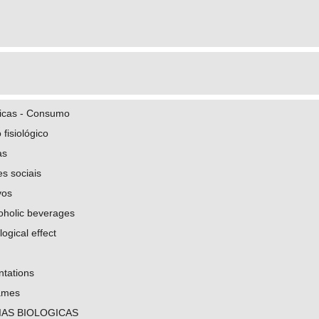
licas - Consumo
 fisiológico
as
s sociais
vos
coholic beverages
ogical effect
ntations
ames
IAS BIOLOGICAS