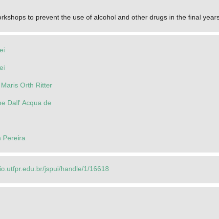
rkshops to prevent the use of alcohol and other drugs in the final year
ei
ei
 Maris Orth Ritter
ne Dall' Acqua de
n Pereira
rio.utfpr.edu.br/jspui/handle/1/16618