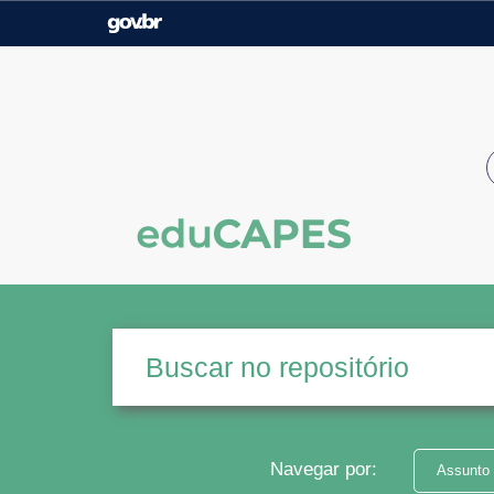
Casa Civil
Ministério da Justiça e
Segurança Pública
Ministério da Agricultura,
Ministério da Educação
Pecuária e Abastecimento
Ministério do Meio Ambiente
Ministério do Turismo
Secretaria de Governo
Gabinete de Segurança
Institucional
Navegar por:
Assunto