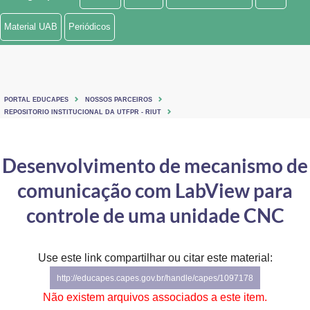
Ministério de Minas e Energia
Material UAB
Periódicos
Ministério da Ciência, Tecnologia, Inovações e Comunicações
Ministério do Meio Ambiente
PORTAL EDUCAPES
NOSSOS PARCEIROS
Ministério do Turismo
REPOSITORIO INSTITUCIONAL DA UTFPR - RIUT
Ministério do Desenvolvimento Regional
Desenvolvimento de mecanismo de
Controladoria-Geral da União
comunicação com LabView para
Ministério da Mulher, da Família e dos Direitos Humanos
controle de uma unidade CNC
Secretaria-Geral
Use este link compartilhar ou citar este material:
Secretaria de Governo
http://educapes.capes.gov.br/handle/capes/1097178
Gabinete de Segurança Institucional
Não existem arquivos associados a este item.