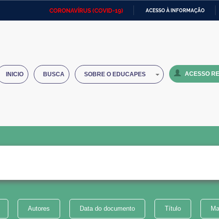
CORONAVÍRUS (COVID-19)
ACESSO À INFORMAÇÃO
Ministério da Defesa
Ministério das Relações
Mini
IR
Exteriores
PARA
O
Ministério da Cidadania
Ministério da Saúde
Mini
CONTEÚDO
ACESSO RE
INICIO
BUSCA
SOBRE O EDUCAPES
Ministério do Desenvolvimento
Controladoria-Geral da União
Minis
Regional
e do
Advocacia-Geral da União
Banco Central do Brasil
Plana
Autores
Data do documento
Título
Ma