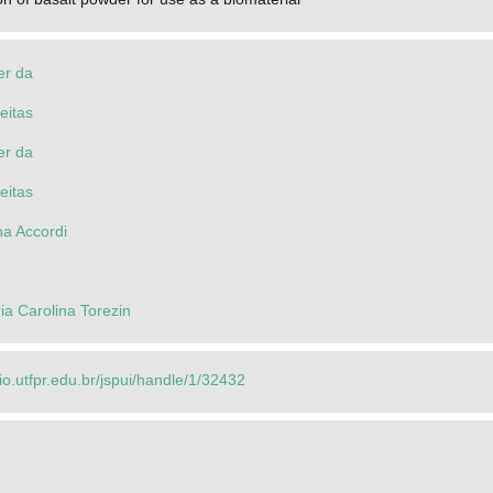
er da
eitas
er da
eitas
na Accordi
a Carolina Torezin
rio.utfpr.edu.br/jspui/handle/1/32432