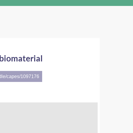
 biomaterial
ndle/capes/1097176