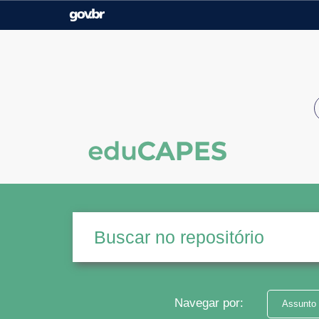
Casa Civil
Ministério da Justiça e
Segurança Pública
Ministério da Agricultura,
Ministério da Educação
Pecuária e Abastecimento
Ministério do Meio Ambiente
Ministério do Turismo
Secretaria de Governo
Gabinete de Segurança
Institucional
Navegar por:
Assunto