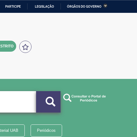
PARTICIPE
LEGISLAÇÃO
ÓRGÃOS DO GOVERNO
stério da Economia
Ministério da Infraestrutura
stério de Minas e Energia
Ministério da Ciência,
Tecnologia, Inovações e
Comunicações
STRITO
tério da Mulher, da Família
Secretaria-Geral
s Direitos Humanos
lto
terial UAB
Periódicos