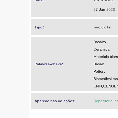
Data: 
19-Set-2023
27-Jun-2023
Tipo: 
livro digital
Basalto
Cerâmica
Materiais bio
Palavras-chave: 
Basalt
Pottery
Biomedical mat
CNPQ::ENGEN
Aparece nas coleções:
Repositorio In