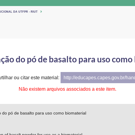
UCIONAL DA UTFPR - RIUT
ção do pó de basalto para uso como
tilhar ou citar este material:
http://educapes.capes.gov.br/ha
Não existem arquivos associados a este item.
o do pó de basalto para uso como biomaterial
on of basalt powder for use as a biomaterial