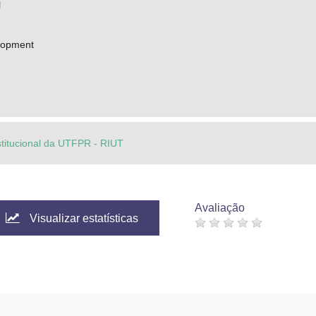
l
lopment
stitucional da UTFPR - RIUT
Avaliação
Visualizar estatísticas