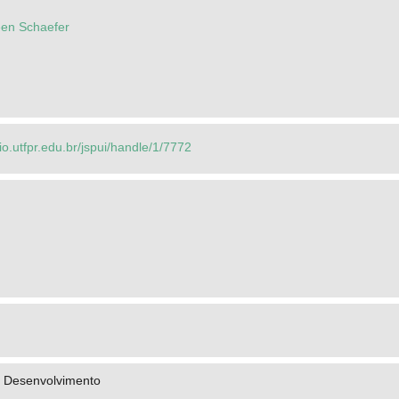
en Schaefer
rio.utfpr.edu.br/jspui/handle/1/7772
- Desenvolvimento