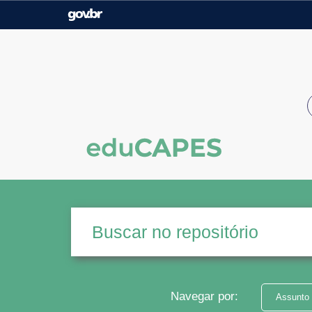
Casa Civil
Ministério da Justiça e
Segurança Pública
Ministério da Agricultura,
Ministério da Educação
Pecuária e Abastecimento
Ministério do Meio Ambiente
Ministério do Turismo
Secretaria de Governo
Gabinete de Segurança
Institucional
Navegar por:
Assunto