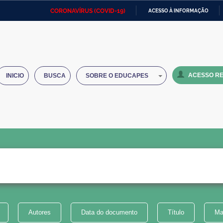
CORONAVÍRUS (COVID-19)
ACESSO À INFORMAÇÃO
Ministério da Defesa
Ministério das Relações
Mini
IR
Exteriores
PARA
O
Ministério da Cidadania
Ministério da Saúde
Mini
CONTEÚDO
ACESSO RE
INICIO
BUSCA
SOBRE O EDUCAPES
Ministério do Desenvolvimento
Controladoria-Geral da União
Minis
Regional
e do
Advocacia-Geral da União
Banco Central do Brasil
Plana
Autores
Data do documento
Título
Ma