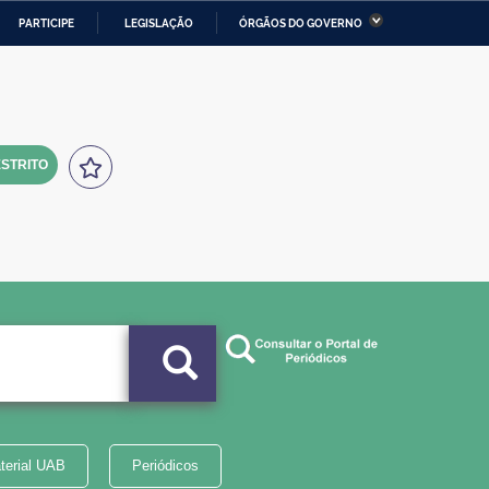
PARTICIPE
LEGISLAÇÃO
ÓRGÃOS DO GOVERNO
stério da Economia
Ministério da Infraestrutura
stério de Minas e Energia
Ministério da Ciência,
Tecnologia, Inovações e
Comunicações
STRITO
tério da Mulher, da Família
Secretaria-Geral
s Direitos Humanos
lto
terial UAB
Periódicos