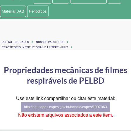
Ministério de Minas e Energia
Material UAB
Periódicos
Ministério da Ciência, Tecnologia, Inovações e Comunicações
Ministério do Meio Ambiente
PORTAL EDUCAPES
NOSSOS PARCEIROS
Ministério do Turismo
REPOSITORIO INSTITUCIONAL DA UTFPR - RIUT
Ministério do Desenvolvimento Regional
Propriedades mecânicas de filmes
Controladoria-Geral da União
respiráveis de PELBD
Ministério da Mulher, da Família e dos Direitos Humanos
Use este link compartilhar ou citar este material:
Secretaria-Geral
http://educapes.capes.gov.br/handle/capes/1097063
Secretaria de Governo
Não existem arquivos associados a este item.
Gabinete de Segurança Institucional