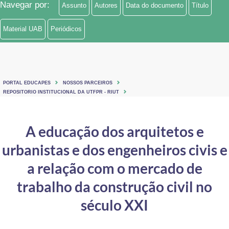
Navegar por:
Assunto
Autores
Data do documento
Título
Ministério de Minas e Energia
Material UAB
Periódicos
Ministério da Ciência, Tecnologia, Inovações e Comunicações
Ministério do Meio Ambiente
Ministério do Turismo
PORTAL EDUCAPES
NOSSOS PARCEIROS
REPOSITORIO INSTITUCIONAL DA UTFPR - RIUT
Ministério do Desenvolvimento Regional
A educação dos arquitetos e
Controladoria-Geral da União
urbanistas e dos engenheiros civis e
Ministério da Mulher, da Família e dos Direitos Humanos
a relação com o mercado de
Secretaria-Geral
trabalho da construção civil no
Secretaria de Governo
século XXI
Gabinete de Segurança Institucional