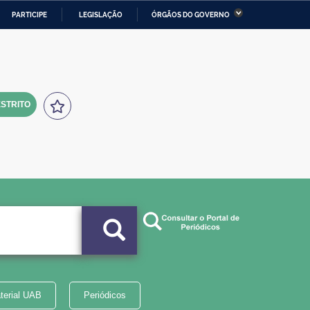
PARTICIPE
LEGISLAÇÃO
ÓRGÃOS DO GOVERNO
stério da Economia
Ministério da Infraestrutura
stério de Minas e Energia
Ministério da Ciência,
Tecnologia, Inovações e
Comunicações
STRITO
tério da Mulher, da Família
Secretaria-Geral
s Direitos Humanos
lto
terial UAB
Periódicos