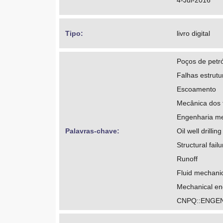
4-Jul-2016
Tipo: 
livro digital
Poços de petró
Falhas estrutu
Escoamento
Mecânica dos 
Engenharia m
Palavras-chave: 
Oil well drilling
Structural fail
Runoff
Fluid mechani
Mechanical en
CNPQ::ENGE