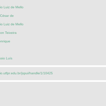
io Luiz de Mello
 César de
io Luiz de Mello
on Teixeira
enrique
sio Luís
rio.utfpr.edu.br/jspui/handle/1/10425