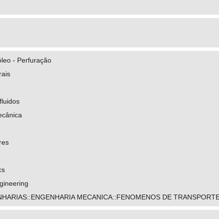
leo - Perfuração
rais
fluidos
ecânica
ures
cs
gineering
NHARIAS::ENGENHARIA MECANICA::FENOMENOS DE TRANSPORT