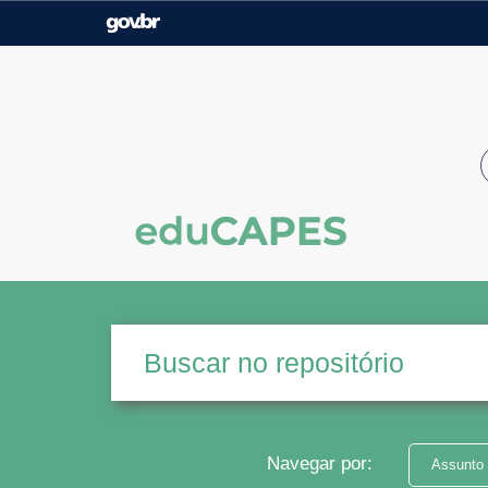
Casa Civil
Ministério da Justiça e
Segurança Pública
Ministério da Agricultura,
Ministério da Educação
Pecuária e Abastecimento
Ministério do Meio Ambiente
Ministério do Turismo
Secretaria de Governo
Gabinete de Segurança
Institucional
Navegar por:
Assunto