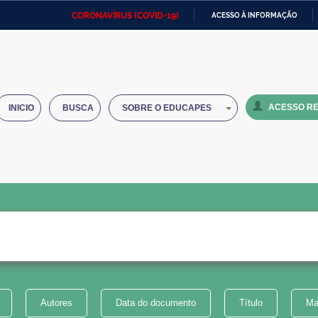
CORONAVÍRUS (COVID-19)
ACESSO À INFORMAÇÃO
Ministério da Defesa
Ministério das Relações
Mini
IR
Exteriores
PARA
O
Ministério da Cidadania
Ministério da Saúde
Mini
CONTEÚDO
ACESSO RE
INICIO
BUSCA
SOBRE O EDUCAPES
Ministério do Desenvolvimento
Controladoria-Geral da União
Minis
Regional
e do
Advocacia-Geral da União
Banco Central do Brasil
Plana
Autores
Data do documento
Título
Ma