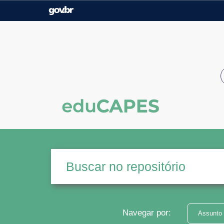
Casa Civil
Ministério da Justiça e
Segurança Pública
Ministério da Agricultura,
Ministério da Educação
Pecuária e Abastecimento
Ministério do Meio Ambiente
Ministério do Turismo
Secretaria de Governo
Gabinete de Segurança
Institucional
Navegar por:
Assunto