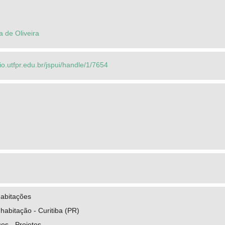
a de Oliveira
rio.utfpr.edu.br/jspui/handle/1/7654
Habitações
 habitação - Curitiba (PR)
os - Projetos