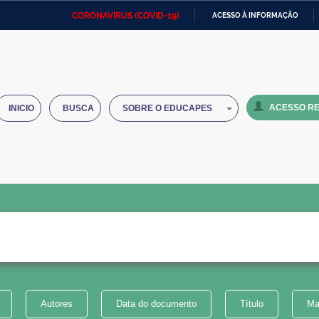
CORONAVÍRUS (COVID-19)
ACESSO À INFORMAÇÃO
Ministério da Defesa
Ministério das Relações
Mini
IR
Exteriores
PARA
O
Ministério da Cidadania
Ministério da Saúde
Mini
CONTEÚDO
ACESSO RE
INICIO
BUSCA
SOBRE O EDUCAPES
Ministério do Desenvolvimento
Controladoria-Geral da União
Minis
Regional
e do
Advocacia-Geral da União
Banco Central do Brasil
Plana
Autores
Data do documento
Título
Ma