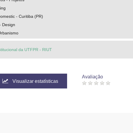
ing
Domestic - Curitiba (PR)
- Design
 Urbanismo
stitucional da UTFPR - RIUT
Avaliação
Visualizar estatísticas