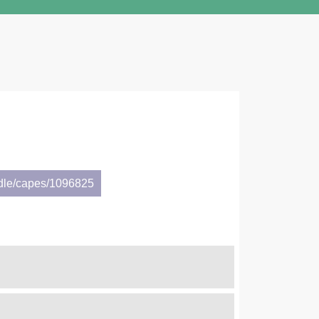
ndle/capes/1096825