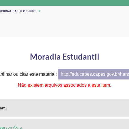
UCIONAL DA UTFPR - RIUT
Moradia Estudantil
tilhar ou citar este material:
http://educapes.capes.gov.br/ha
Não existem arquivos associados a este item.
ntil
verson Akira