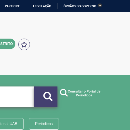
PARTICIPE
LEGISLAÇÃO
ÓRGÃOS DO GOVERNO
stério da Economia
Ministério da Infraestrutura
stério de Minas e Energia
Ministério da Ciência,
Tecnologia, Inovações e
Comunicações
STRITO
tério da Mulher, da Família
Secretaria-Geral
s Direitos Humanos
lto
terial UAB
Periódicos