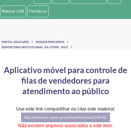
Ministério de Minas e Energia
Material UAB
Periódicos
Ministério da Ciência, Tecnologia, Inovações e Comunicações
Ministério do Meio Ambiente
PORTAL EDUCAPES
NOSSOS PARCEIROS
Ministério do Turismo
REPOSITORIO INSTITUCIONAL DA UTFPR - RIUT
Ministério do Desenvolvimento Regional
Aplicativo móvel para controle de
Controladoria-Geral da União
filas de vendedores para
Ministério da Mulher, da Família e dos Direitos Humanos
atendimento ao público
Secretaria-Geral
Use este link compartilhar ou citar este material:
Secretaria de Governo
http://educapes.capes.gov.br/handle/capes/1096782
Gabinete de Segurança Institucional
Não existem arquivos associados a este item.