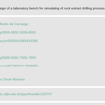
gn of a laboratory bench for simulating of rock extract drilling process
o Andre de Camargo
.org/0000-0002-9209-8003
.cnpq.br/0030041965419286
.org/0000-0002-7506-7950
.cnpq.br/8679063413468690
 Otaviano Ribeiro
do Cezar Mariano
.org/0000-0001-7090-2729
.cnpq.br/4344790398205987
rio.utfpr.edu.br/jspui/handle/1/25747
io Fontana