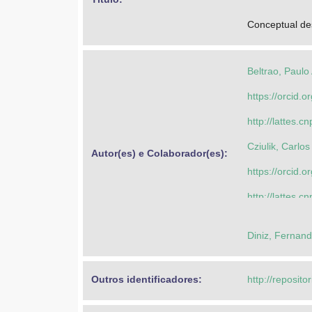
Conceptual desi
Beltrao, Paul
https://orcid
http://lattes
Cziulik, Carlos
Autor(es) e Colaborador(es): 
https://orcid
http://lattes
Negrao, Cezar
Diniz, Fernan
https://orcid
http://lattes
Outros identificadores: 
http://reposito
Catapan, Marc