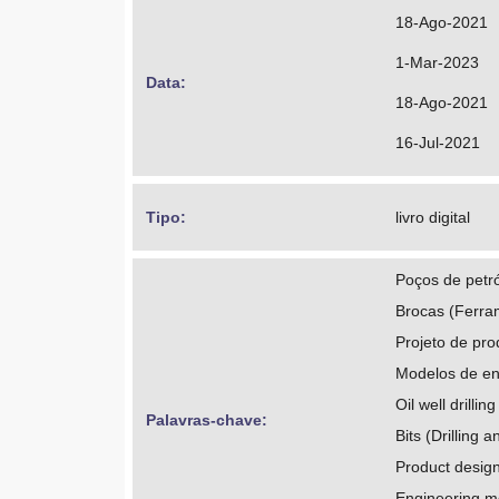
https://orcid
18-Ago-2021
http://lattes
1-Mar-2023
Data: 
Luersen, Marc
18-Ago-2021
https://orcid
16-Jul-2021
http://lattes
Beltrao, Paul
Tipo: 
livro digital
https://orcid
Poços de petró
http://lattes
Brocas (Ferra
Projeto de pro
Modelos de en
Oil well drilling
Palavras-chave: 
Bits (Drilling 
Product desig
Engineering m