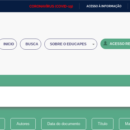
CORONAVÍRUS (COVID-19)
ACESSO À INFORMAÇÃO
Ministério da Defesa
Ministério das Relações
Mini
IR
Exteriores
PARA
O
Ministério da Cidadania
Ministério da Saúde
Mini
CONTEÚDO
ACESSO RE
INICIO
BUSCA
SOBRE O EDUCAPES
Ministério do Desenvolvimento
Controladoria-Geral da União
Minis
Regional
e do
Advocacia-Geral da União
Banco Central do Brasil
Plana
Autores
Data do documento
Título
Ma