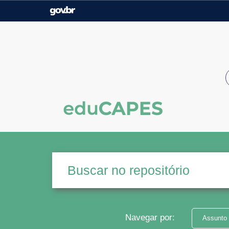
Casa Civil
Ministério da Justiça e
Segurança Pública
Ministério da Agricultura,
Ministério da Educação
Pecuária e Abastecimento
Ministério do Meio Ambiente
Ministério do Turismo
Secretaria de Governo
Gabinete de Segurança
Institucional
Navegar por:
Assunto