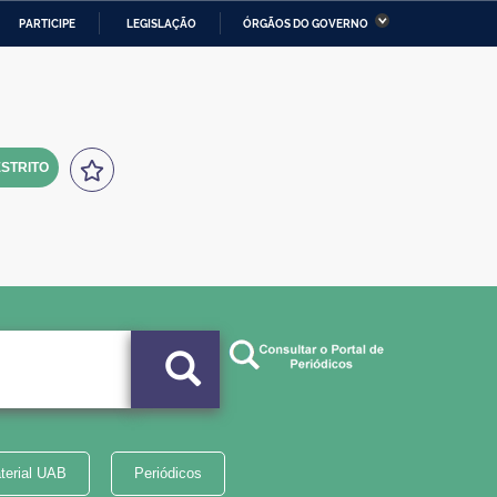
PARTICIPE
LEGISLAÇÃO
ÓRGÃOS DO GOVERNO
stério da Economia
Ministério da Infraestrutura
stério de Minas e Energia
Ministério da Ciência,
Tecnologia, Inovações e
Comunicações
STRITO
tério da Mulher, da Família
Secretaria-Geral
s Direitos Humanos
lto
terial UAB
Periódicos