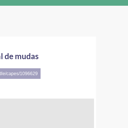
al de mudas
ndle/capes/1096629