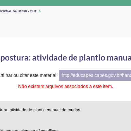
UCIONAL DA UTFPR - RIUT
 postura: atividade de plantio manu
tilhar ou citar este material:
http://educapes.capes.gov.br/ha
Não existem arquivos associados a este item.
tura: atividade de plantio manual de mudas
is: manual planting of seedlings