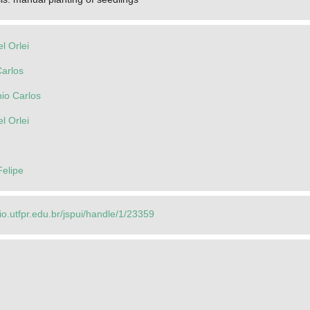
el Orlei
Carlos
io Carlos
el Orlei
Felipe
rio.utfpr.edu.br/jspui/handle/1/23359