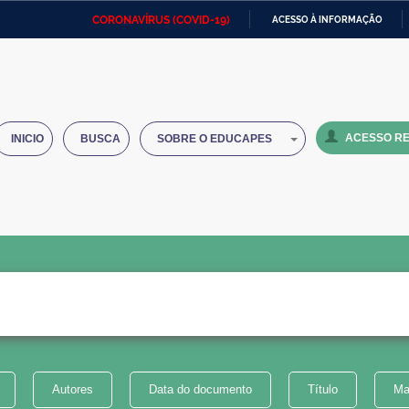
CORONAVÍRUS (COVID-19)
ACESSO À INFORMAÇÃO
Ministério da Defesa
Ministério das Relações
Mini
IR
Exteriores
PARA
O
Ministério da Cidadania
Ministério da Saúde
Mini
CONTEÚDO
ACESSO RE
INICIO
BUSCA
SOBRE O EDUCAPES
Ministério do Desenvolvimento
Controladoria-Geral da União
Minis
Regional
e do
Advocacia-Geral da União
Banco Central do Brasil
Plana
Autores
Data do documento
Título
Ma