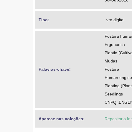
30-Out-2018
Tipo: 
livro digital
Postura huma
Ergonomia
Plantio (Cultiv
Mudas
Palavras-chave: 
Posture
Human engine
Planting (Plant
Seedlings
CNPQ::ENGEN
Aparece nas coleções:
Repositorio In