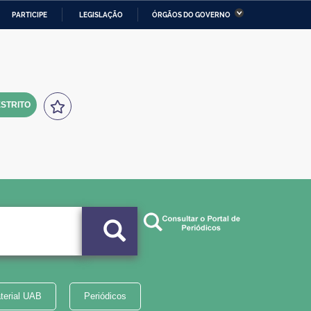
PARTICIPE
LEGISLAÇÃO
ÓRGÃOS DO GOVERNO
stério da Economia
Ministério da Infraestrutura
stério de Minas e Energia
Ministério da Ciência,
Tecnologia, Inovações e
Comunicações
STRITO
tério da Mulher, da Família
Secretaria-Geral
s Direitos Humanos
lto
terial UAB
Periódicos