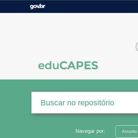
Casa Civil
Ministério da Justiça e
Segurança Pública
Ministério da Agricultura,
Ministério da Educação
Pecuária e Abastecimento
Ministério do Meio Ambiente
Ministério do Turismo
Secretaria de Governo
Gabinete de Segurança
Institucional
Navegar por:
Assunto