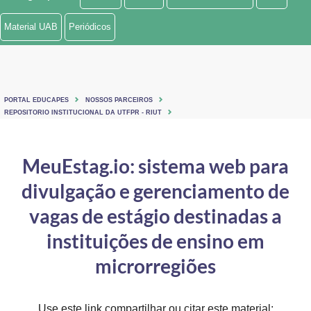
Ministério de Minas e Energia
Material UAB
Periódicos
Ministério da Ciência, Tecnologia, Inovações e Comunicações
Ministério do Meio Ambiente
PORTAL EDUCAPES
NOSSOS PARCEIROS
Ministério do Turismo
REPOSITORIO INSTITUCIONAL DA UTFPR - RIUT
Ministério do Desenvolvimento Regional
MeuEstag.io: sistema web para
Controladoria-Geral da União
divulgação e gerenciamento de
Ministério da Mulher, da Família e dos Direitos Humanos
vagas de estágio destinadas a
Secretaria-Geral
instituições de ensino em
microrregiões
Secretaria de Governo
Gabinete de Segurança Institucional
Use este link compartilhar ou citar este material: