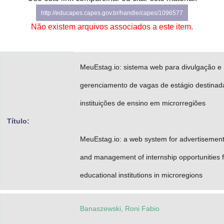
Advocacia-Geral da União
http://educapes.capes.gov.br/handle/capes/1096577
Não existem arquivos associados a este item.
Banco Central do Brasil
Planalto
MeuEstag.io: sistema web para divulgação e
gerenciamento de vagas de estágio destinad
instituições de ensino em microrregiões
Título:
MeuEstag.io: a web system for advertisemen
and management of internship opportunities f
educational institutions in microregions
Banaszewski, Roni Fabio