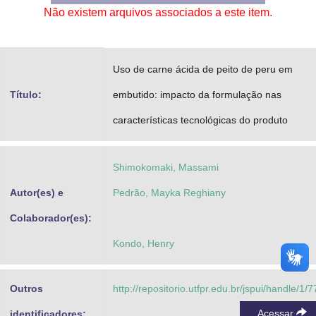
Não existem arquivos associados a este item.
Advocacia-Geral da União
Banco Central do Brasil
Uso de carne ácida de peito de peru em
Planalto
Título:
embutido: impacto da formulação nas
características tecnológicas do produto
Shimokomaki, Massami
Autor(es) e
Pedrão, Mayka Reghiany
Colaborador(es):
Kondo, Henry
Outros
http://repositorio.utfpr.edu.br/jspui/handle/1/7
Acessar
identificadores: