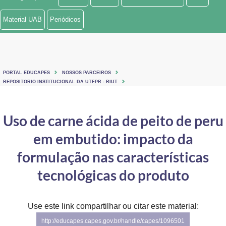
Ministério de Minas e Energia
Material UAB
Periódicos
Ministério da Ciência, Tecnologia, Inovações e Comunicações
Ministério do Meio Ambiente
PORTAL EDUCAPES
NOSSOS PARCEIROS
Ministério do Turismo
REPOSITORIO INSTITUCIONAL DA UTFPR - RIUT
Ministério do Desenvolvimento Regional
Uso de carne ácida de peito de peru
Controladoria-Geral da União
em embutido: impacto da
Ministério da Mulher, da Família e dos Direitos Humanos
formulação nas características
Secretaria-Geral
tecnológicas do produto
Secretaria de Governo
Use este link compartilhar ou citar este material:
Gabinete de Segurança Institucional
http://educapes.capes.gov.br/handle/capes/1096501